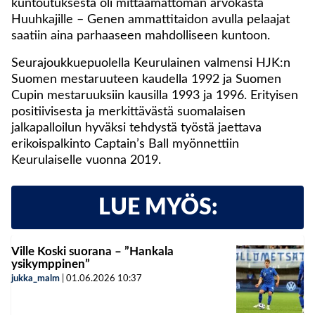
kuntoutuksesta oli mittaamattoman arvokasta
Huuhkajille – Genen ammattitaidon avulla pelaajat
saatiin aina parhaaseen mahdolliseen kuntoon.
Seurajoukkuepuolella Keurulainen valmensi HJK:n
Suomen mestaruuteen kaudella 1992 ja Suomen
Cupin mestaruuksiin kausilla 1993 ja 1996. Erityisen
positiivisesta ja merkittävästä suomalaisen
jalkapalloilun hyväksi tehdystä työstä jaettava
erikoispalkinto Captain’s Ball myönnettiin
Keurulaiselle vuonna 2019.
LUE MYÖS:
Ville Koski suorana – ”Hankala
ysikymppinen”
jukka_malm
|
01.06.2026
10:37