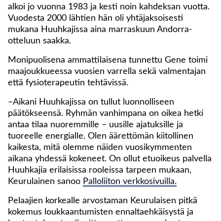
alkoi jo vuonna 1983 ja kesti noin kahdeksan vuotta.
Vuodesta 2000 lähtien hän oli yhtäjaksoisesti
mukana Huuhkajissa aina marraskuun Andorra-
otteluun saakka.
Monipuolisena ammattilaisena tunnettu Gene toimi
maajoukkueessa vuosien varrella sekä valmentajan
että fysioterapeutin tehtävissä.
–Aikani Huuhkajissa on tullut luonnolliseen
päätökseensä. Ryhmän vanhimpana on oikea hetki
antaa tilaa nuoremmille – uusille ajatuksille ja
tuoreelle energialle. Olen äärettömän kiitollinen
kaikesta, mitä olemme näiden vuosikymmenten
aikana yhdessä kokeneet. On ollut etuoikeus palvella
Huuhkajia erilaisissa rooleissa tarpeen mukaan,
Keurulainen sanoo
Palloliiton verkkosivuilla.
Pelaajien korkealle arvostaman Keurulaisen pitkä
kokemus loukkaantumisten ennaltaehkäisystä ja