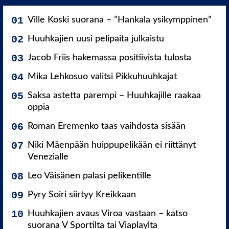
Ville Koski suorana – ”Hankala ysikymppinen”
Huuhkajien uusi pelipaita julkaistu
Jacob Friis hakemassa positiivista tulosta
Mika Lehkosuo valitsi Pikkuhuuhkajat
Saksa astetta parempi – Huuhkajille raakaa
oppia
Roman Eremenko taas vaihdosta sisään
Niki Mäenpään huippupelikään ei riittänyt
Venezialle
Leo Väisänen palasi pelikentille
Pyry Soiri siirtyy Kreikkaan
Huuhkajien avaus Viroa vastaan – katso
suorana V Sportilta tai Viaplaylta