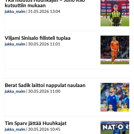
Yksi muutos Huuhkajiin – Juho Kilo
kutsuttiin mukaan
jukka_malm
|
31.05.2026
13:04
Viljami Sinisalo fiilisteli tuplaa
jukka_malm
|
30.05.2026
11:01
Berat Sadik laittoi nappulat naulaan
jukka_malm
|
30.05.2026
11:00
Tim Sparv jättää Huuhkajat
jukka_malm
|
30.05.2026
10:45