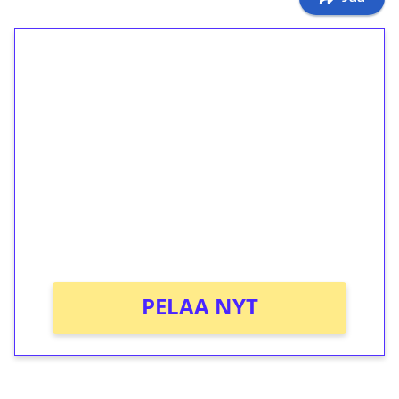
1€ = 10€ arvosta
ilmaiskierroksia ilman
kierrätystä!
Talleta 1€
Saat heti 50 ilmaiskierrosta Tuohi 1000 -
peliin (arvo 0,20€ per kierros)!
Ei kierrätysvaatimusta!
PELAA NYT