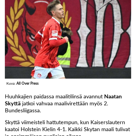
Kuva:
All Over Press
Huuhkajien paidassa maalitilinsä avannut
Naatan
Skyttä
jatkoi vahvaa maalivirettään myös 2.
Bundesliigassa.
Skyttä viimeisteli hattutempun, kun Kaiserslautern
kaatoi Holstein Kielin 4-1. Kaikki Skytan maali tulivat