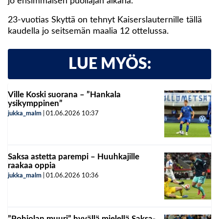
jo ensimmäisen puoliajan aikana.
23-vuotias Skyttä on tehnyt Kaiserslauternille tällä
kaudella jo seitsemän maalia 12 ottelussa.
LUE MYÖS:
Ville Koski suorana – ”Hankala
ysikymppinen”
jukka_malm
|
01.06.2026
10:37
Saksa astetta parempi – Huuhkajille
raakaa oppia
jukka_malm
|
01.06.2026
10:36
”Pohjolan muuri” hyvällä mielellä Saksa-