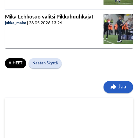
Mika Lehkosuo valitsi Pikkuhuuhkajat
jukka_malm
|
28.05.2026
13:26
AIHEET
Naatan Skyttä
Jaa
1€ = 10€ arvosta
ilmaiskierroksia ilman
kierrätystä!