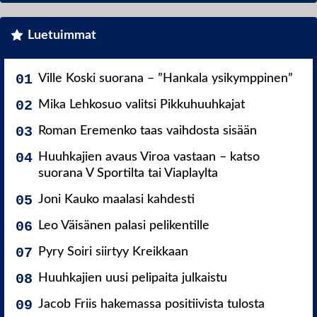
Luetuimmat
Ville Koski suorana – ”Hankala ysikymppinen”
Mika Lehkosuo valitsi Pikkuhuuhkajat
Roman Eremenko taas vaihdosta sisään
Huuhkajien avaus Viroa vastaan – katso
suorana V Sportilta tai Viaplaylta
Joni Kauko maalasi kahdesti
Leo Väisänen palasi pelikentille
Pyry Soiri siirtyy Kreikkaan
Huuhkajien uusi pelipaita julkaistu
Jacob Friis hakemassa positiivista tulosta