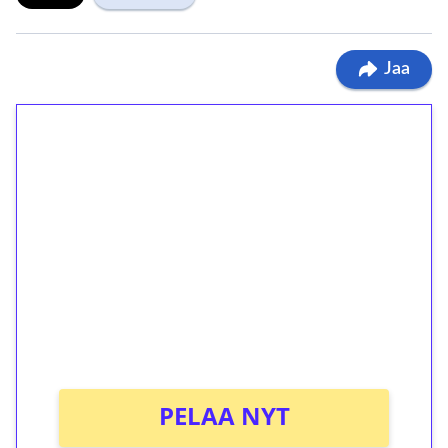
Jaa
1€ = 10€ arvosta
ilmaiskierroksia ilman
kierrätystä!
Talleta 1€
Saat heti 50 ilmaiskierrosta Tuohi 1000 -
peliin (arvo 0,20€ per kierros)!
Ei kierrätysvaatimusta!
PELAA NYT