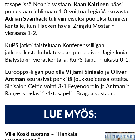
tasapelissä Noahia vastaan.
Kaan Kairinen
pääsi
puolestaan juhlimaan 1-0-voittoa Legia Varsovasta.
Adrian Svanbäck
tuli viimeiseksi puoleksi tunniksi
kentälle, kun Häcken hävisi Zrinjski Mostarin
vieraana 1-2.
KuPS jatkoi taisteluaan Konferenssiliigan
jatkopaikasta kohdatessaan puolalaisen Jagiellonia
Bialystokin vieraskentällä. KuPS taipui niukasti 0-1.
Eurooppa-liigan puolella
Viljami Sinisalo
ja
Oliver
Antman
seurasivat penkiltä joukkueidensa otteita.
Sinisalon Celtic voitti 3-1 Feyenoordin ja Antmanin
Rangers pelasi 1-1-tasapelin Bragaa vastaan.
LUE MYÖS:
Ville Koski suorana – ”Hankala
ysikymppinen”