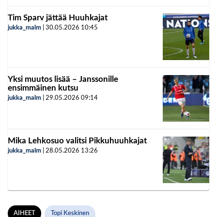
Tim Sparv jättää Huuhkajat
jukka_malm
|
30.05.2026
10:45
Yksi muutos lisää – Janssonille
ensimmäinen kutsu
jukka_malm
|
29.05.2026
09:14
Mika Lehkosuo valitsi Pikkuhuuhkajat
jukka_malm
|
28.05.2026
13:26
AIHEET
Topi Keskinen