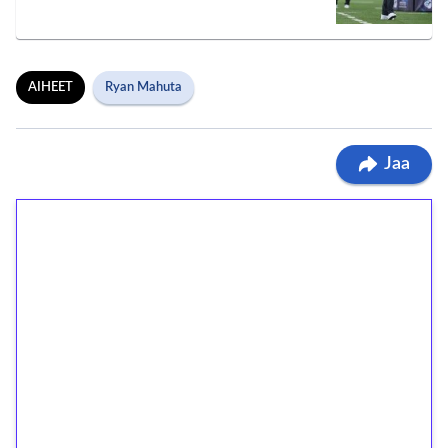
AIHEET
Ryan Mahuta
Jaa
1€ = 10€ arvosta
ilmaiskierroksia ilman
kierrätystä!
Talleta 1€
Saat heti 50 ilmaiskierrosta Tuohi 1000 -
peliin (arvo 0,20€ per kierros)!
Ei kierrätysvaatimusta!