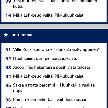
Yksi muutos lisää – Janssonille ensimmäinen
kutsu
Mika Lehkosuo valitsi Pikkuhuuhkajat
Luetuimmat
Ville Koski suorana – ”Hankala ysikymppinen”
Huuhkajien uusi pelipaita julkaistu
Jacob Friis hakemassa positiivista tulosta
Mika Lehkosuo valitsi Pikkuhuuhkajat
Saksa astetta parempi – Huuhkajille raakaa
oppia
Roman Eremenko taas vaihdosta sisään