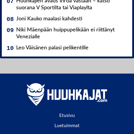
Huuhkajien avaus Viroa vastaan – katso
suorana V Sportilta tai Viaplaylta
Joni Kauko maalasi kahdesti
Niki Mäenpään huippupelikään ei riittänyt
Venezialle
Leo Väisänen palasi pelikentille
Etusivu
Luetuimmat