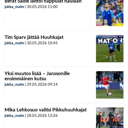
Berat Sadik laittoi nappulat naulaan
jukka_malm
|
30.05.2026
11:00
Tim Sparv jättää Huuhkajat
jukka_malm
|
30.05.2026
10:45
Yksi muutos lisää – Janssonille
ensimmäinen kutsu
jukka_malm
|
29.05.2026
09:14
Mika Lehkosuo valitsi Pikkuhuuhkajat
jukka_malm
|
28.05.2026
13:26