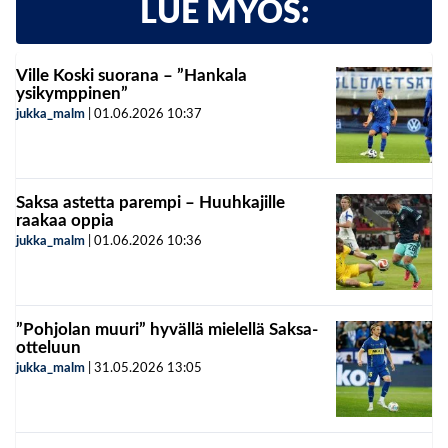
LUE MYÖS:
Ville Koski suorana – ”Hankala
ysikymppinen”
jukka_malm
|
01.06.2026
10:37
Saksa astetta parempi – Huuhkajille
raakaa oppia
jukka_malm
|
01.06.2026
10:36
”Pohjolan muuri” hyvällä mielellä Saksa-
otteluun
jukka_malm
|
31.05.2026
13:05