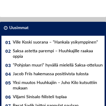
Uusimmat
Ville Koski suorana – ”Hankala ysikymppinen”
Saksa astetta parempi – Huuhkajille raakaa
oppia
”Pohjolan muuri” hyvällä mielellä Saksa-otteluun
Jacob Friis hakemassa positiivista tulosta
Yksi muutos Huuhkajiin – Juho Kilo kutsuttiin
mukaan
Viljami Sinisalo fiilisteli tuplaa
Berat Sadik laittoi nappulat naulaan