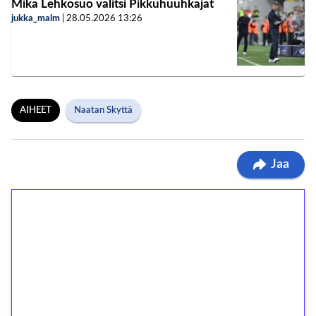
Mika Lehkosuo valitsi Pikkuhuuhkajat
jukka_malm
|
28.05.2026
13:26
AIHEET
Naatan Skyttä
Jaa
1€ = 10€ arvosta
ilmaiskierroksia ilman
kierrätystä!
Talleta 1€