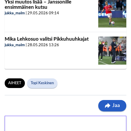
Yksi muutos lisää – Janssonille
ensimmäinen kutsu
jukka_malm
|
29.05.2026
09:14
Mika Lehkosuo valitsi Pikkuhuuhkajat
jukka_malm
|
28.05.2026
13:26
AIHEET
Topi Keskinen
Jaa
1€ = 10€ arvosta