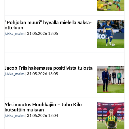
”Pohjolan muuri” hyvällä mielellä Saksa-
otteluun
jukka_malm
|
31.05.2026
13:05
Jacob Friis hakemassa positiivista tulosta
jukka_malm
|
31.05.2026
13:05
Yksi muutos Huuhkajiin – Juho Kilo
kutsuttiin mukaan
jukka_malm
|
31.05.2026
13:04