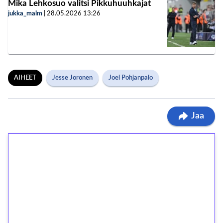
Mika Lehkosuo valitsi Pikkuhuuhkajat
jukka_malm
|
28.05.2026
13:26
AIHEET
Jesse Joronen
Joel Pohjanpalo
Jaa
1€ = 10€ arvosta
ilmaiskierroksia ilman
kierrätystä!
Talleta 1€