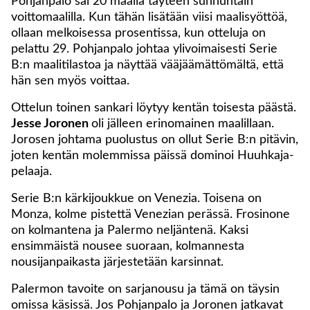
Pohjanpalo sai 20 maalia täyteen sunnuntain
voittomaalilla. Kun tähän lisätään viisi maalisyöttöä,
ollaan melkoisessa prosentissa, kun otteluja on
pelattu 29. Pohjanpalo johtaa ylivoimaisesti Serie
B:n maalitilastoa ja näyttää vääjäämättömältä, että
hän sen myös voittaa.
Ottelun toinen sankari löytyy kentän toisesta päästä.
Jesse Joronen
oli jälleen erinomainen maalillaan.
Jorosen johtama puolustus on ollut Serie B:n pitävin,
joten kentän molemmissa päissä dominoi Huuhkaja-
pelaaja.
Serie B:n kärkijoukkue on Venezia. Toisena on
Monza, kolme pistettä Venezian perässä. Frosinone
on kolmantena ja Palermo neljäntenä. Kaksi
ensimmäistä nousee suoraan, kolmannesta
nousijanpaikasta järjestetään karsinnat.
Palermon tavoite on sarjanousu ja tämä on täysin
omissa käsissä. Jos Pohjanpalo ja Joronen jatkavat