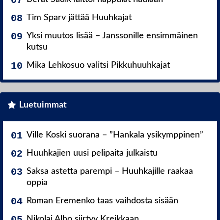
Tim Sparv jättää Huuhkajat
Yksi muutos lisää – Janssonille ensimmäinen
kutsu
Mika Lehkosuo valitsi Pikkuhuuhkajat
Luetuimmat
Ville Koski suorana – ”Hankala ysikymppinen”
Huuhkajien uusi pelipaita julkaistu
Saksa astetta parempi – Huuhkajille raakaa
oppia
Roman Eremenko taas vaihdosta sisään
Nikolai Alho siirtyy Kreikkaan