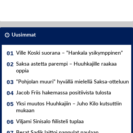
Uusimmat
Ville Koski suorana – ”Hankala ysikymppinen”
Saksa astetta parempi – Huuhkajille raakaa
oppia
”Pohjolan muuri” hyvällä mielellä Saksa-otteluun
Jacob Friis hakemassa positiivista tulosta
Yksi muutos Huuhkajiin – Juho Kilo kutsuttiin
mukaan
Viljami Sinisalo fiilisteli tuplaa
Berat Sadik laittoi nappulat naulaan