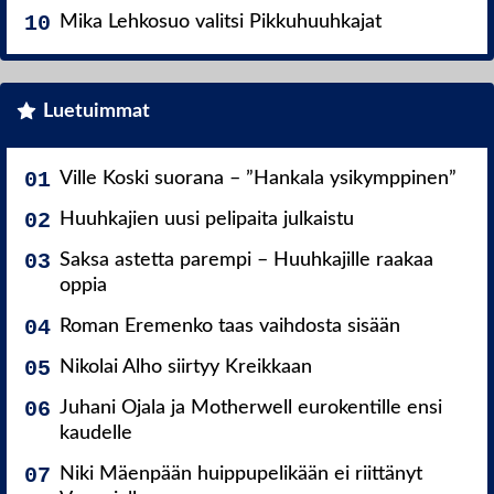
Mika Lehkosuo valitsi Pikkuhuuhkajat
Luetuimmat
Ville Koski suorana – ”Hankala ysikymppinen”
Huuhkajien uusi pelipaita julkaistu
Saksa astetta parempi – Huuhkajille raakaa
oppia
Roman Eremenko taas vaihdosta sisään
Nikolai Alho siirtyy Kreikkaan
Juhani Ojala ja Motherwell eurokentille ensi
kaudelle
Niki Mäenpään huippupelikään ei riittänyt