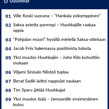
Uusimmat
Ville Koski suorana – ”Hankala ysikymppinen”
Saksa astetta parempi – Huuhkajille raakaa
oppia
”Pohjolan muuri” hyvällä mielellä Saksa-otteluun
Jacob Friis hakemassa positiivista tulosta
Yksi muutos Huuhkajiin – Juho Kilo kutsuttiin
mukaan
Viljami Sinisalo fiilisteli tuplaa
Berat Sadik laittoi nappulat naulaan
Tim Sparv jättää Huuhkajat
Yksi muutos lisää – Janssonille ensimmäinen
kutsu