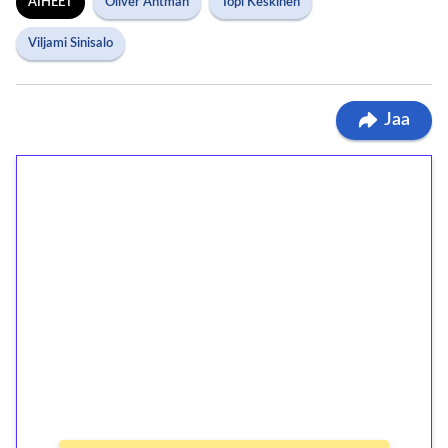
AIHEET
Oliver Antman
Topi Keskinen
Viljami Sinisalo
Jaa
1€ = 10€ arvosta
ilmaiskierroksia ilman
kierrätystä!
Talleta 1€
Saat heti 50 ilmaiskierrosta Tuohi 1000 -
peliin (arvo 0,20€ per kierros)!
Ei kierrätysvaatimusta!