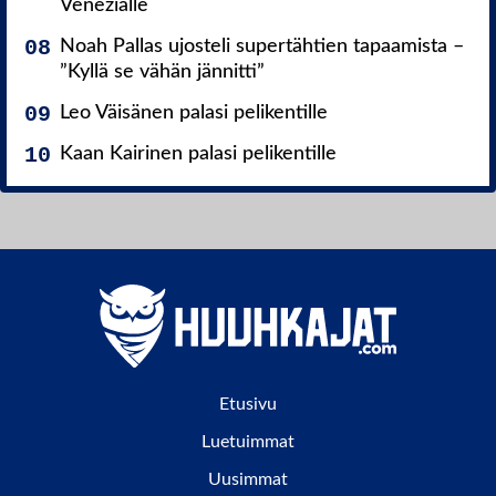
Venezialle
Noah Pallas ujosteli supertähtien tapaamista –
”Kyllä se vähän jännitti”
Leo Väisänen palasi pelikentille
Kaan Kairinen palasi pelikentille
Etusivu
Luetuimmat
Uusimmat