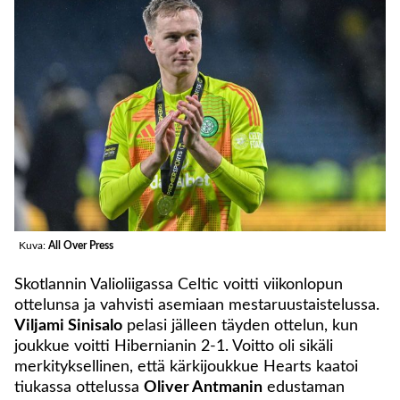
Kuva:
All Over Press
Skotlannin Valioliigassa Celtic voitti viikonlopun
ottelunsa ja vahvisti asemiaan mestaruustaistelussa.
Viljami Sinisalo
pelasi jälleen täyden ottelun, kun
joukkue voitti Hibernianin 2-1. Voitto oli sikäli
merkityksellinen, että kärkijoukkue Hearts kaatoi
tiukassa ottelussa
Oliver Antmanin
edustaman