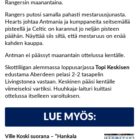
Rangersin maanantaina.
Rangers putosi samalla pahasti mestaruusjunasta.
Hearts johtaa Antmania ja kumppaneita seitsemällä
pisteellä ja Celtic on karannut jo neljän pisteen
päähän. Näyttää siis siltä, että mestaruus on enää
kahden kauppa.
Antman ei päässyt maanantain ottelussa kentälle.
Skottiliigan alemmassa loppusarjassa
Topi Keskisen
edustama Aberdeen pelasi 2-2 tasapelin
Livingstonea vastaan. Keskinen pääsi kentälle
viimeiseksi vartiksi. Huuhkaja-laituri kuittasi
ottelussa itselleen varoituksen.
LUE MYÖS:
Ville Koski suorana – ”Hankala