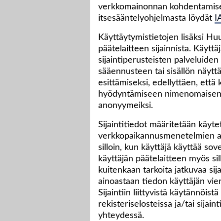
verkkomainonnan kohdentamisen
itsesääntelyohjelmasta löydät
I
Käyttäytymistietojen lisäksi Hu
päätelaitteen sijainnista. Käyttä
sijaintiperusteisten palveluide
sääennusteen tai sisällön näyt
esittämiseksi, edellyttäen, että 
hyödyntämiseen nimenomaisen s
anonyymeiksi.
Sijaintitiedot määritetään käyte
verkkopaikannusmenetelmien avull
silloin, kun käyttäjä käyttää sov
käyttäjän päätelaitteen myös sil
kuitenkaan tarkoita jatkuvaa sij
ainoastaan tiedon käyttäjän viera
Sijaintiin liittyvistä käytännöis
rekisteriselosteissa ja/tai sija
yhteydessä.