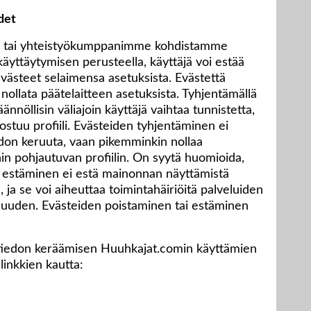
det
 me tai yhteistyökumppanimme kohdistamme
käyttäytymisen perusteella, käyttäjä voi estää
västeet selaimensa asetuksista. Evästettä
nollata päätelaitteen asetuksista. Tyhjentämällä
ännöllisin väliajoin käyttäjä vaihtaa tunnistetta,
ostuu profiili. Evästeiden tyhjentäminen ei
don keruuta, vaan pikemminkin nollaa
hin pohjautuvan profiilin. On syytä huomioida,
i estäminen ei estä mainonnan näyttämistä
 ja se voi aiheuttaa toimintahäiriöitä palveluiden
muuden. Evästeiden poistaminen tai estäminen
stiedon keräämisen Huuhkajat.comin käyttämien
 linkkien kautta: