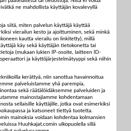
än päätelaitetta tai tiedostoja. Niitä ei voida
ivätkä ne mahdollista käyttäjän kovalevyllä
a siitä, miten palvelun käyttäjä käyttää
iksi vierailun kesto ja ajoittuminen, sekä minkä
oneen kautta vierailu on linkitetty), millä
 käyttäjä käy sekä käyttäjän tietokonetta tai
 tietoja (mukaan lukien IP-osoite, laitteen ID-
, operaattori ja käyttöjärjestelmätyyppi sekä niihin
kniikoilla kerättyä, niin sanottua havainnoitua
semme palveluistamme yhä parempia,
ontaa sekä räätälöidäksemme palveluiden ja
ä. Autamme mainostajiamme kohdentamaan
ta sellaisille käyttäjille, jotka ovat esimerkiksi
okaupassa ja katsoneet tiettyä tuotetta.
comin mainoksia voidaan kohdentaa kolmansien
eluissa Huuhkajat.comin ulkopuolella sillä