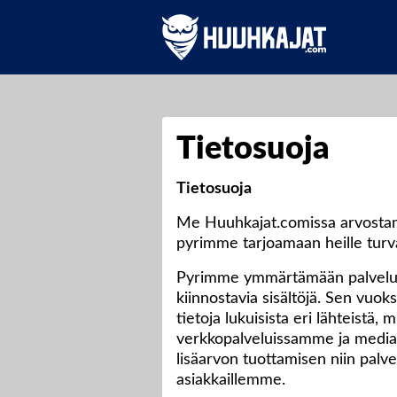
Tietosuoja
Tietosuoja
Me Huuhkajat.comissa arvostam
pyrimme tarjoamaan heille turv
Pyrimme ymmärtämään palveluid
kiinnostavia sisältöjä. Sen vuok
tietoja lukuisista eri lähteistä
verkkopalveluissamme ja medias
lisäarvon tuottamisen niin palv
asiakkaillemme.