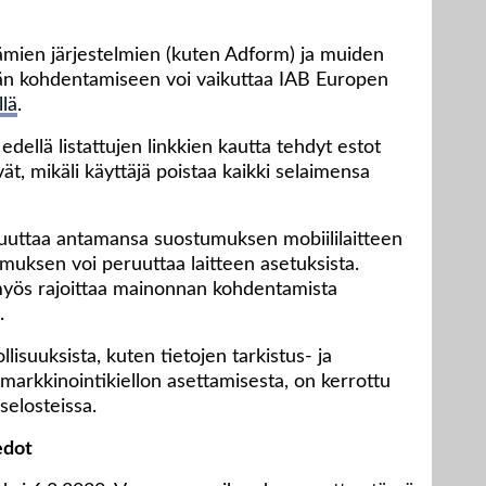
mien järjestelmien (kuten Adform) ja muiden
n kohdentamiseen voi vaikuttaa IAB Europen
llä
.
edellä listattujen linkkien kautta tehdyt estot
vät, mikäli käyttäjä poistaa kaikki selaimensa
eruuttaa antamansa suostumuksen mobiililaitteen
umuksen voi peruuttaa laitteen asetuksista.
 myös rajoittaa mainonnan kohdentamista
.
isuuksista, kuten tietojen tarkistus- ja
arkkinointikiellon asettamisesta, on kerrottu
selosteissa.
edot