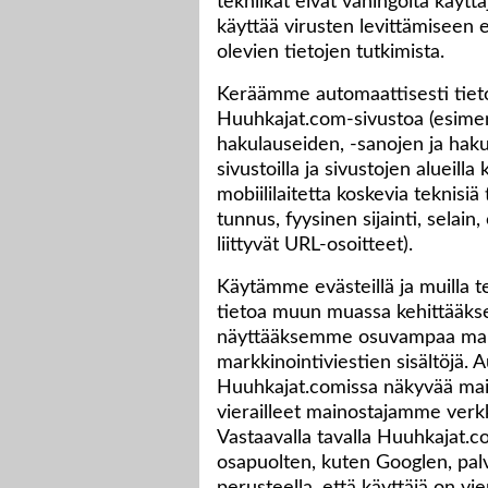
tekniikat eivät vahingoita käyttäj
käyttää virusten levittämiseen e
olevien tietojen tutkimista.
Keräämme automaattisesti tietoj
Huuhkajat.com-sivustoa (esimerk
hakulauseiden, -sanojen ja hakuk
sivustoilla ja sivustojen alueilla
mobiililaitetta koskevia teknisiä
tunnus, fyysinen sijainti, selain
liittyvät URL-osoitteet).
Käytämme evästeillä ja muilla te
tietoa muun muassa kehittääk
näyttääksemme osuvampaa main
markkinointiviestien sisältöj
Huuhkajat.comissa näkyvää mainos
vierailleet mainostajamme verkk
Vastaavalla tavalla Huuhkajat.
osapuolten, kuten Googlen, palv