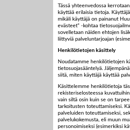
Tässä yhteenvedossa kerrotaan
käyttää erilaisia tietoja. Käyttä
mikäli käyttäjä on painanut Hu
evästeet” -kohtaa tietosuojailm
sovelletaan näiden ehtojen lisä
liittyviä palveluntarjoajan (esim
Henkilötietojen käsittely
Noudatamme henkilötietojen käs
tietosuojasääntelyä. Jäljempänä
siitä, miten käyttäjä käyttää pa
Käsittelemme henkilötietoja tä
rekisteriselosteessa kuvattuihin
vain siltä osin kuin se on tarpee
tarkoitusten toteuttamiseksi. 
palveluiden toteuttamiseksi, s
palvelukokemusta, eli muun mua
personoimiseksi (esimerkiksi käyt