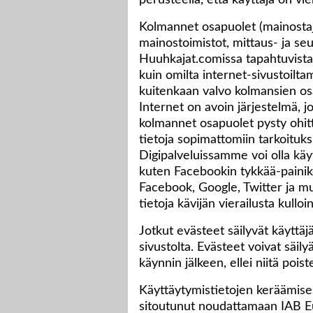
perusteella, että käyttäjä on vi
Kolmannet osapuolet (mainostaj
mainostoimistot, mittaus- ja seu
Huuhkajat.comissa tapahtuvista
kuin omilta internet-sivustoil
kuitenkaan valvo kolmansien os
Internet on avoin järjestelmä, 
kolmannet osapuolet pysty ohit
tietoja sopimattomiin tarkoituksi
Digipalveluissamme voi olla käyt
kuten Facebookin tykkää-painike
Facebook, Google, Twitter ja mu
tietoja kävijän vierailusta kull
Jotkut evästeet säilyvät käyttä
sivustolta. Evästeet voivat säily
käynnin jälkeen, ellei niitä poist
Käyttäytymistietojen keräämise
sitoutunut noudattamaan IAB E