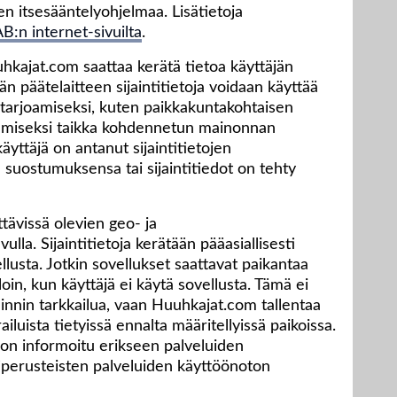
 itsesääntelyohjelmaa. Lisätietoja
AB:n internet-sivuilta
.
uhkajat.com saattaa kerätä tietoa käyttäjän
jän päätelaitteen sijaintitietoja voidaan käyttää
n tarjoamiseksi, kuten paikkakuntakohtaisen
tämiseksi taikka kohdennetun mainonnan
käyttäjä on antanut sijaintitietojen
uostumuksensa tai sijaintitiedot on tehty
ttävissä olevien geo- ja
a. Sijaintitietoja kerätään pääasiallisesti
ellusta. Jotkin sovellukset saattavat paikantaa
loin, kun käyttäjä ei käytä sovellusta. Tämä ei
ainnin tarkkailua, vaan Huuhkajat.com tallentaa
iluista tietyissä ennalta määritellyissä paikoissa.
tä on informoitu erikseen palveluiden
intiperusteisten palveluiden käyttöönoton