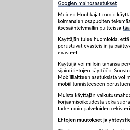
Googlen mainosasetukset
Muiden Huuhkajat.comin käyttä
kolmansien osapuolten tekemää
itsesääntelymallin puitteissa
tää
Käyttäjän tulee huomioida, että 
perustuvat evästeisiin ja päätty
evästeet.
Käyttäjä voi milloin tahansa p
sijaintitietojen käyttöön. Suost
Mobiililaitteen asetuksista voi
mobiilitunnisteeseen perustuen
Muista käyttäjän vaikutusmahdoll
korjaamisoikeudesta sekä suoram
tarkemmin palveluiden rekisteri
Ehtojen muutokset ja yhteysti