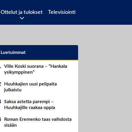
Ottelut ja tulokset
Televisiointi
Luetuimmat
Ville Koski suorana – ”Hankala
ysikymppinen”
Huuhkajien uusi pelipaita
julkaistu
Saksa astetta parempi –
Huuhkajille raakaa oppia
Roman Eremenko taas vaihdosta
sisään