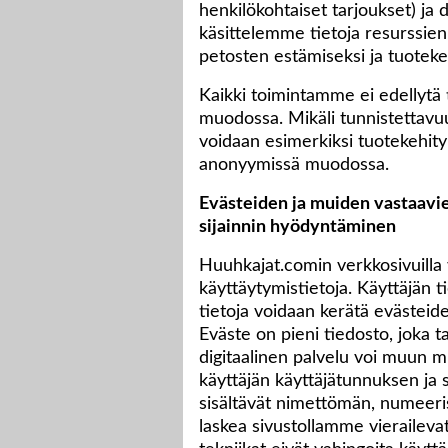
henkilökohtaiset tarjoukset) ja
käsittelemme tietoja resurssien
petosten estämiseksi ja tuoteke
Kaikki toimintamme ei edellytä 
muodossa. Mikäli tunnistettavuus
voidaan esimerkiksi tuotekehity
anonyymissä muodossa.
Evästeiden ja muiden vastaavie
sijainnin hyödyntäminen
Huuhkajat.comin verkkosivuilla 
käyttäytymistietoja. Käyttäjän t
tietoja voidaan kerätä evästeid
Eväste on pieni tiedosto, joka ta
digitaalinen palvelu voi muun m
käyttäjän käyttäjätunnuksen ja 
sisältävät nimettömän, numeeris
laskea sivustollamme vierailevat