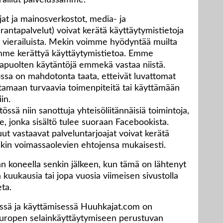
eraillut palvelussamme.
at ja mainosverkostot, media- ja
rantapalvelut) voivat kerätä käyttäytymistietoja
 vierailuista. Mekin voimme hyödyntää muilta
tamme kerättyä käyttäytymistietoa. Emme
apuolten käytäntöjä emmekä vastaa niistä.
jossa on mahdotonta taata, etteivät luvattomat
tamaan turvaavia toimenpiteitä tai käyttämään
in.
össä niin sanottuja yhteisöliitännäisiä toimintoja,
, jonka sisältö tulee suoraan Facebookista.
ut vastaavat palveluntarjoajat voivat kerätä
oinkin voimassaolevien ehtojensa mukaisesti.
jän koneella senkin jälkeen, kun tämä on lähtenyt
ä kuukausia tai jopa vuosia viimeisen sivustolla
eta.
ssä ja käyttämisessä Huuhkajat.com on
uropen selainkäyttäytymiseen perustuvan