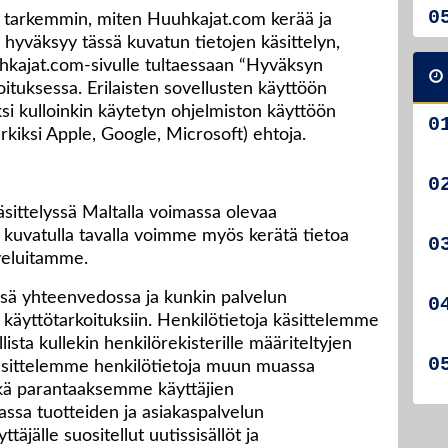
 tarkemmin, miten Huuhkajat.com kerää ja
jä hyväksyy tässä kuvatun tietojen käsittelyn,
uhkajat.com-sivulle tultaessaan “Hyväksyn
oituksessa. Erilaisten sovellusten käyttöön
ksi kulloinkin käytetyn ohjelmiston käyttöön
erkiksi Apple, Google, Microsoft) ehtoja.
ittelyssä Maltalla voimassa olevaa
 kuvatulla tavalla voimme myös kerätä tietoa
lveluitamme.
ssä yhteenvedossa ja kunkin palvelun
 käyttötarkoituksiin. Henkilötietoja käsittelemme
llista kullekin henkilörekisterille määriteltyjen
Käsittelemme henkilötietoja muun muassa
ekä parantaaksemme käyttäjien
ssa tuotteiden ja asiakaspalvelun
täjälle suositellut uutissisällöt ja