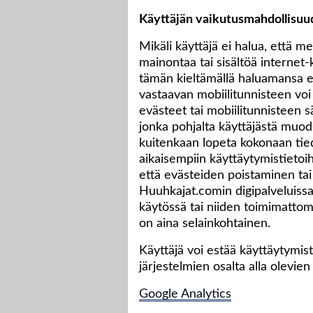
Käyttäjän vaikutusmahdollisuu
Mikäli käyttäjä ei halua, että
mainontaa tai sisältöä internet-
tämän kieltämällä haluamansa e
vastaavan mobiilitunnisteen voi 
evästeet tai mobiilitunnisteen sä
jonka pohjalta käyttäjästä muod
kuitenkaan lopeta kokonaan tie
aikaisempiin käyttäytymistietoi
että evästeiden poistaminen ta
Huuhkajat.comin digipalveluissa,
käytössä tai niiden toimimatto
on aina selainkohtainen.
Käyttäjä voi estää käyttäytymi
järjestelmien osalta alla olevien
Google Analytics