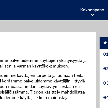
Kokoonpano
me palveluidemme käyttäjien yksityisyyttä ja
allisen ja varman käyttökokemuksen.
emme käyttäjien tarpeita ja luomaan heitä
si keräämme palveluidemme käyttäjiin liittyviä
, muun muassa heidän käyttäytymisestään eri
isällöissämme. Tiedon käsittely mahdollistaa
eluidemme käyttäjille kuin mainostaja-