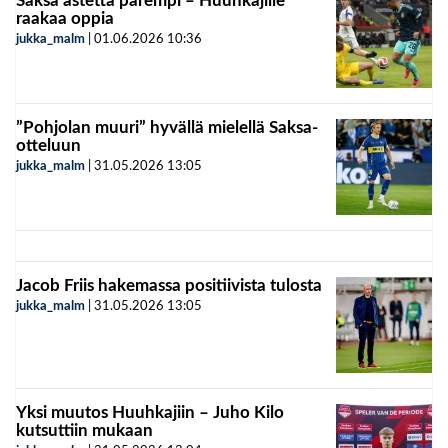
Saksa astetta parempi – Huuhkajille
raakaa oppia
jukka_malm
|
01.06.2026
10:36
”Pohjolan muuri” hyvällä mielellä Saksa-
otteluun
jukka_malm
|
31.05.2026
13:05
Jacob Friis hakemassa positiivista tulosta
jukka_malm
|
31.05.2026
13:05
Yksi muutos Huuhkajiin – Juho Kilo
kutsuttiin mukaan