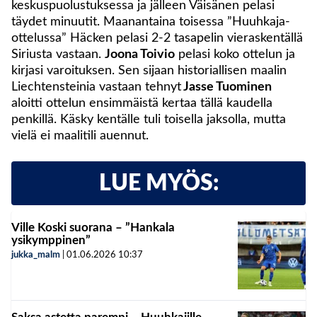
keskuspuolustuksessa ja jälleen Väisänen pelasi
täydet minuutit. Maanantaina toisessa ”Huuhkaja-
ottelussa” Häcken pelasi 2-2 tasapelin vieraskentällä
Siriusta vastaan.
Joona Toivio
pelasi koko ottelun ja
kirjasi varoituksen. Sen sijaan historiallisen maalin
Liechtensteinia vastaan tehnyt
Jasse Tuominen
aloitti ottelun ensimmäistä kertaa tällä kaudella
penkillä. Käsky kentälle tuli toisella jaksolla, mutta
vielä ei maalitili auennut.
LUE MYÖS:
Ville Koski suorana – ”Hankala
ysikymppinen”
jukka_malm
|
01.06.2026
10:37