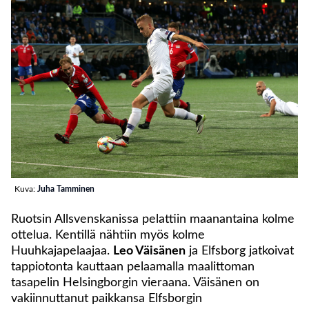
Kuva:
Juha Tamminen
Ruotsin Allsvenskanissa pelattiin maanantaina kolme
ottelua. Kentillä nähtiin myös kolme
Huuhkajapelaajaa.
Leo Väisänen
ja Elfsborg jatkoivat
tappiotonta kauttaan pelaamalla maalittoman
tasapelin Helsingborgin vieraana. Väisänen on
vakiinnuttanut paikkansa Elfsborgin