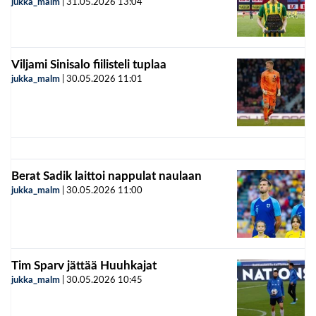
jukka_malm
|
31.05.2026
13:04
Viljami Sinisalo fiilisteli tuplaa
jukka_malm
|
30.05.2026
11:01
Berat Sadik laittoi nappulat naulaan
jukka_malm
|
30.05.2026
11:00
Tim Sparv jättää Huuhkajat
jukka_malm
|
30.05.2026
10:45