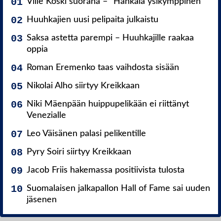
Ville Koski suorana – ”Hankala ysikymppinen”
Huuhkajien uusi pelipaita julkaistu
Saksa astetta parempi – Huuhkajille raakaa
oppia
Roman Eremenko taas vaihdosta sisään
Nikolai Alho siirtyy Kreikkaan
Niki Mäenpään huippupelikään ei riittänyt
Venezialle
Leo Väisänen palasi pelikentille
Pyry Soiri siirtyy Kreikkaan
Jacob Friis hakemassa positiivista tulosta
Suomalaisen jalkapallon Hall of Fame sai uuden
jäsenen