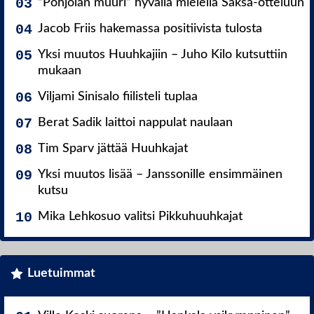
”Pohjolan muuri” hyvällä mielellä Saksa-otteluun
Jacob Friis hakemassa positiivista tulosta
Yksi muutos Huuhkajiin – Juho Kilo kutsuttiin
mukaan
Viljami Sinisalo fiilisteli tuplaa
Berat Sadik laittoi nappulat naulaan
Tim Sparv jättää Huuhkajat
Yksi muutos lisää – Janssonille ensimmäinen
kutsu
Mika Lehkosuo valitsi Pikkuhuuhkajat
Luetuimmat