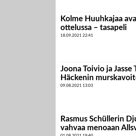
Kolme Huuhkajaa ava
ottelussa – tasapeli
18.09.2021
22:41
Joona Toivio ja Jass
Häckenin murskavoit
09.08.2021
13:03
Rasmus Schüllerin Dj
vahvaa menoaan Alls
01.08.2021
19:40