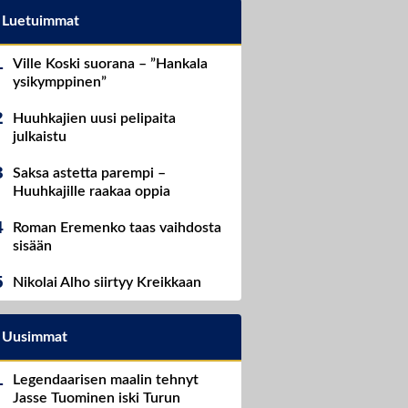
Luetuimmat
Ville Koski suorana – ”Hankala
ysikymppinen”
Huuhkajien uusi pelipaita
julkaistu
Saksa astetta parempi –
Huuhkajille raakaa oppia
Roman Eremenko taas vaihdosta
sisään
Nikolai Alho siirtyy Kreikkaan
Uusimmat
Legendaarisen maalin tehnyt
Jasse Tuominen iski Turun