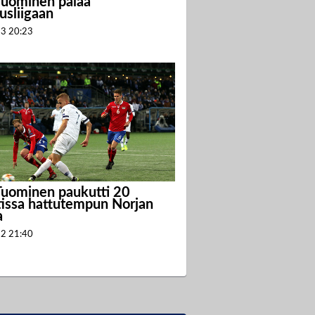
Tuominen palaa
usliigaan
23
20:23
Tuominen paukutti 20
issa hattutempun Norjan
a
22
21:40