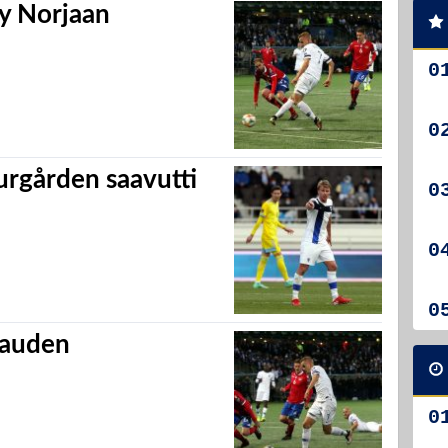
yy Norjaan
urgården saavutti
kauden