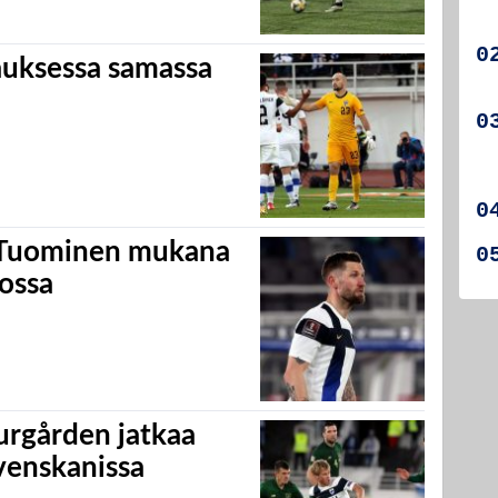
uksessa samassa
e Tuominen mukana
ossa
urgården jatkaa
venskanissa