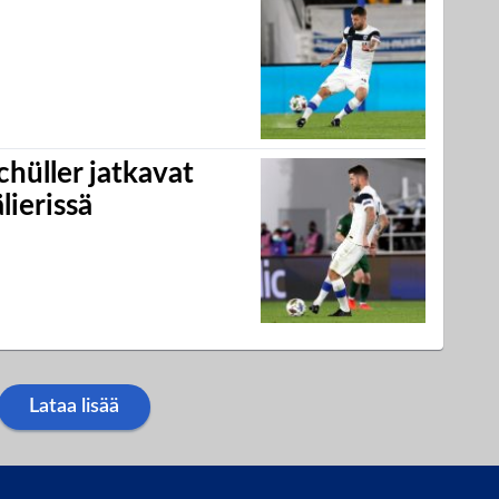
chüller jatkavat
lierissä
Lataa lisää