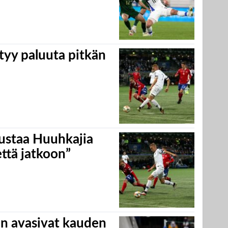
tyy paluuta pitkän
ustaa Huuhkajia
ttä jatkoon”
en avasivat kauden