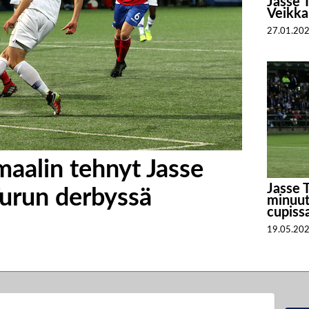
Jasse 
Veikka
27.01.20
aalin tehnyt Jasse
Jasse 
Turun derbyssä
minuut
cupiss
19.05.20