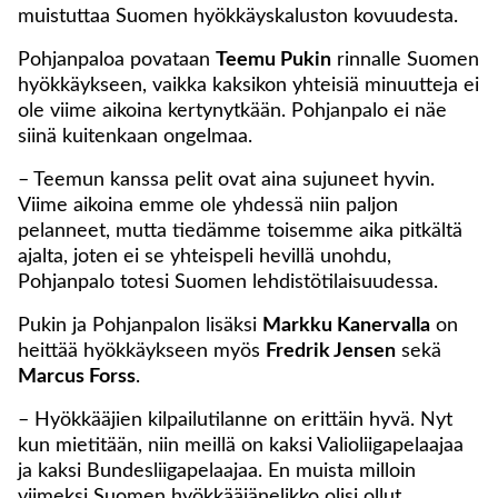
muistuttaa Suomen hyökkäyskaluston kovuudesta.
Pohjanpaloa povataan
Teemu Pukin
rinnalle Suomen
hyökkäykseen, vaikka kaksikon yhteisiä minuutteja ei
ole viime aikoina kertynytkään. Pohjanpalo ei näe
siinä kuitenkaan ongelmaa.
– Teemun kanssa pelit ovat aina sujuneet hyvin.
Viime aikoina emme ole yhdessä niin paljon
pelanneet, mutta tiedämme toisemme aika pitkältä
ajalta, joten ei se yhteispeli hevillä unohdu,
Pohjanpalo totesi Suomen lehdistötilaisuudessa.
Pukin ja Pohjanpalon lisäksi
Markku Kanervalla
on
heittää hyökkäykseen myös
Fredrik Jensen
sekä
Marcus Forss
.
– Hyökkääjien kilpailutilanne on erittäin hyvä. Nyt
kun mietitään, niin meillä on kaksi Valioliigapelaajaa
ja kaksi Bundesliigapelaajaa. En muista milloin
viimeksi Suomen hyökkääjänelikko olisi ollut