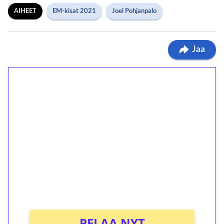
AIHEET
EM-kisat 2021
Joel Pohjanpalo
Jaa
1€ = 10€ arvosta
ilmaiskierroksia ilman
kierrätystä!
Talleta 1€
Saat heti 50 ilmaiskierrosta Tuohi 1000 -
peliin (arvo 0,20€ per kierros)!
Ei kierrätysvaatimusta!
PELAA NYT