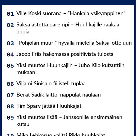
Ville Koski suorana – ”Hankala ysikymppinen”
Saksa astetta parempi – Huuhkajille raakaa
oppia
”Pohjolan muuri” hyvällä mielellä Saksa-otteluun
Jacob Friis hakemassa positiivista tulosta
Yksi muutos Huuhkajiin – Juho Kilo kutsuttiin
mukaan
Viljami Sinisalo fiilisteli tuplaa
Berat Sadik laittoi nappulat naulaan
Tim Sparv jättää Huuhkajat
Yksi muutos lisää – Janssonille ensimmäinen
kutsu
Mika Lehkosuo valitsi Pikkuhuuhkajat