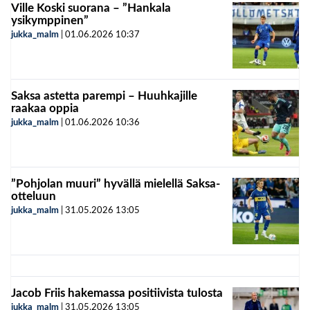
Ville Koski suorana – ”Hankala
ysikymppinen”
jukka_malm
|
01.06.2026
10:37
Saksa astetta parempi – Huuhkajille
raakaa oppia
jukka_malm
|
01.06.2026
10:36
”Pohjolan muuri” hyvällä mielellä Saksa-
otteluun
jukka_malm
|
31.05.2026
13:05
Jacob Friis hakemassa positiivista tulosta
jukka_malm
|
31.05.2026
13:05