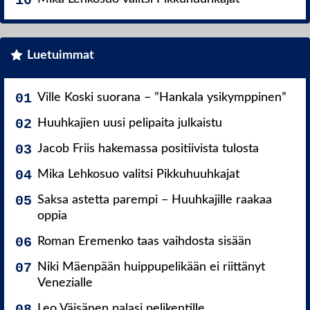
Luetuimmat
Ville Koski suorana – ”Hankala ysikymppinen”
Huuhkajien uusi pelipaita julkaistu
Jacob Friis hakemassa positiivista tulosta
Mika Lehkosuo valitsi Pikkuhuuhkajat
Saksa astetta parempi – Huuhkajille raakaa
oppia
Roman Eremenko taas vaihdosta sisään
Niki Mäenpään huippupelikään ei riittänyt
Venezialle
Leo Väisänen palasi pelikentille