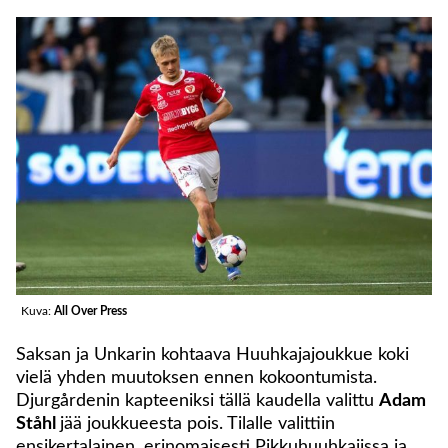
Kuva:
All Over Press
Saksan ja Unkarin kohtaava Huuhkajajoukkue koki
vielä yhden muutoksen ennen kokoontumista.
Djurgårdenin kapteeniksi tällä kaudella valittu
Adam
Ståhl
jää joukkueesta pois. Tilalle valittiin
ensikertalainen, erinomaisesti Pikkuhuuhkajissa ja