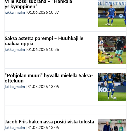
Ville Koski suorana – ”Hankala
ysikymppinen”
jukka_malm
|
01.06.2026
10:37
Saksa astetta parempi – Huuhkajille
raakaa oppia
jukka_malm
|
01.06.2026
10:36
”Pohjolan muuri” hyvällä mielellä Saksa-
otteluun
jukka_malm
|
31.05.2026
13:05
Jacob Friis hakemassa positiivista tulosta
jukka_malm
|
31.05.2026
13:05