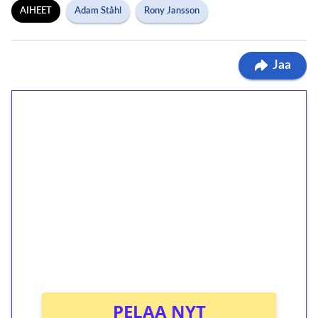
AIHEET
Adam Ståhl
Rony Jansson
Jaa
1€ = 10€ arvosta
ilmaiskierroksia ilman
kierrätystä!
Talleta 1€
Saat heti 50 ilmaiskierrosta Tuohi 1000 -
peliin (arvo 0,20€ per kierros)!
Ei kierrätysvaatimusta!
PELAA NYT