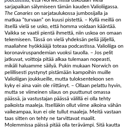
podcastissa
, että Norwichissa uskotaan vielä
sarjapaikan sälymiseen tämän kauden Valioliigassa.
The Canaries
on sarjataulukossa jumbosijalla ja
matkaa ”turvaan” on kuusi pistettä. – Kyllä meillä on
itsellä vielä se usko, että homma voidaan kääntää.
Vaikka se vaatii pientä ihmettä, niin uskoa on omaan
tekemiseen. Tässä on vielä yhdeksän peliä jäljellä,
maaliahne hyökkääjä toteaa podcastissa. Valioliiga on
koronaviruspandemian vuoksi tauolla. – Jos pelit
jatkuvat, voittoja pitää alkaa tulemaan nopeasti,
mikäli haluamme säilyä. Pukin mukaan Norwich on
pelillisesti pystynyt pistämään kampoihin muille
Valioliigan joukkueille, mutta tuloksentekoon sen
kyky ei aina vain ole riittänyt. – Ollaan pelattu hyvin,
mutta se viimeinen silaus on puuttunut omassa
päässä, ja vastustajan päässä välillä ei olla tehty
paikoista maaleja. Itselläkin ollut viime aikoina vähän
vaikeampaa, kun ei ole tullut maaleja. Meitä vastaan
taas sitten on tehty ne tarvittavat maalit.
Molemmissa päissä pitää olla terävämpi. Sitä kautta