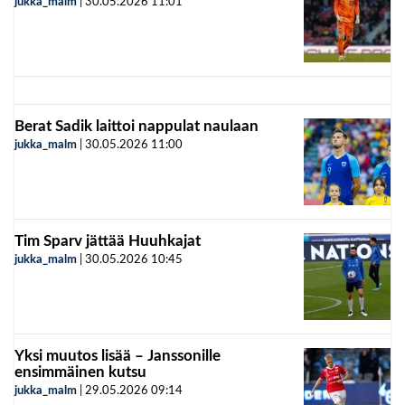
jukka_malm
|
30.05.2026
11:01
Berat Sadik laittoi nappulat naulaan
jukka_malm
|
30.05.2026
11:00
Tim Sparv jättää Huuhkajat
jukka_malm
|
30.05.2026
10:45
Yksi muutos lisää – Janssonille
ensimmäinen kutsu
jukka_malm
|
29.05.2026
09:14