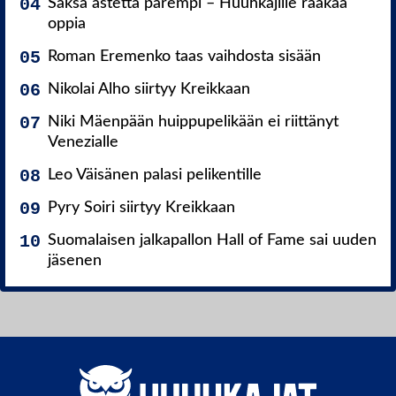
Saksa astetta parempi – Huuhkajille raakaa
oppia
Roman Eremenko taas vaihdosta sisään
Nikolai Alho siirtyy Kreikkaan
Niki Mäenpään huippupelikään ei riittänyt
Venezialle
Leo Väisänen palasi pelikentille
Pyry Soiri siirtyy Kreikkaan
Suomalaisen jalkapallon Hall of Fame sai uuden
jäsenen