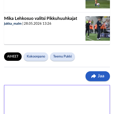
Mika Lehkosuo valitsi Pikkuhuuhkajat
jukka_malm
|
28.05.2026
13:26
AIHEET
Kokoonpano
Teemu Pukki
Jaa
1€ = 10€ arvosta
ilmaiskierroksia ilman
kierrätystä!