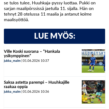
se tulos tulee, Huuhkaja-pyssy luottaa. Pukki on
sarjan maalipörssissä jaetulla 11. sijalla. Hän on
tehnyt 28 otelussa 11 maalia ja antanut kolme
maalisyöttöä.
LUE MYÖS:
Ville Koski suorana – ”Hankala
ysikymppinen”
jukka_malm
|
01.06.2026
10:37
Saksa astetta parempi – Huuhkajille
raakaa oppia
jukka_malm
|
01.06.2026
10:36