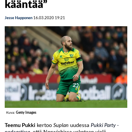
kääntää”
Jesse Happonen
16.03.2020
19:21
Kuva:
Getty Images
Teemu Pukki
kertoo
Suplan
uudessa
Pukki Party -