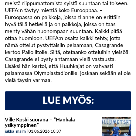
meistä riippumattomista syistä suuntaan tai toiseen.
UEFA:n täytyy miettiä koko Eurooppaa. –
Euroopassa on paikkoja, joissa tilanne on erittäin
hyvä tällä hetkellä ja on paikkoja, joissa on taas
menty vähän huonompaan suuntaan. Kaikki pitää
ottaa huomioon. UEFA:n osalta kaikki tehty, jotta
nämä ottelut pystyttäisiin pelaamaan, Casagrande
kertoo Palloliitolle. Siitä, otetaanko otteluihin yleisöä,
Casagrande ei pysty antamaan vielä vastausta.
Lisäksi hän kertoi, että Huuhkajat on vahvasti
palaamassa Olympiastadionille, joskaan sekään ei ole
vielä täysin varmaa.
LUE MYÖS:
Ville Koski suorana – ”Hankala
ysikymppinen”
jukka_malm
|
01.06.2026
10:37