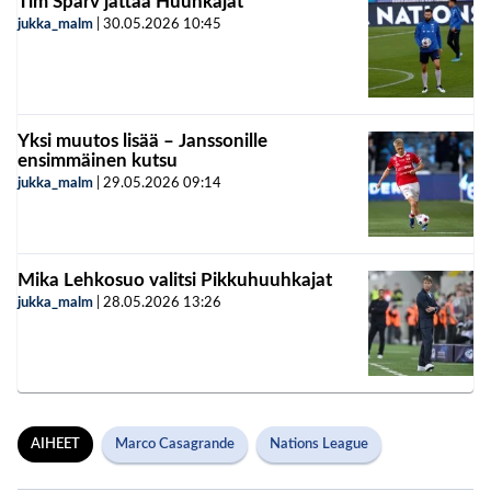
Tim Sparv jättää Huuhkajat
jukka_malm
|
30.05.2026
10:45
Yksi muutos lisää – Janssonille
ensimmäinen kutsu
jukka_malm
|
29.05.2026
09:14
Mika Lehkosuo valitsi Pikkuhuuhkajat
jukka_malm
|
28.05.2026
13:26
AIHEET
Marco Casagrande
Nations League