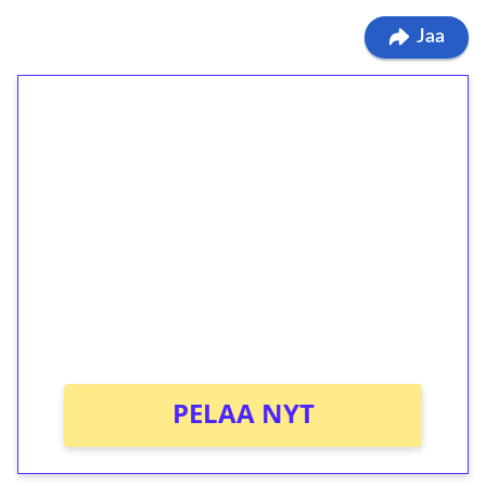
Jaa
1€ = 10€ arvosta
ilmaiskierroksia ilman
kierrätystä!
Talleta 1€
Saat heti 50 ilmaiskierrosta Tuohi 1000 -
peliin (arvo 0,20€ per kierros)!
Ei kierrätysvaatimusta!
PELAA NYT