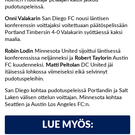
Kolmen Huuhkaja-pelaajan kausi jatkuu
pudotuspeleissä.
Onni Valakarin
San Diego FC nousi läntisen
konferenssin voittajaksi voitettuaan päätöspelissään
Portland Timbersin 4-0 Valakarin syöttäessä kaksi
maalia.
Robin Lodin
Minnesota United sijoittui läntisessä
konferenssissa neljänneksi ja
Robert Taylorin
Austin
FC kuudenneksi.
Matti Peltolan
DC United jäi
itäisessä lohkossa viimeiseksi eikä selvinnyt
pudotuspeleihin.
San Diego kohtaa pudotuspeleissä Portlandin ja Salt
Laken välisen ottelun voittajan. Minnesota kohtaa
Seattlen ja Austin Los Angeles FC:n.
LUE MYÖS: