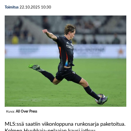
Toimitus
22.10.2025
10:30
Kuva:
All Over Press
MLS:ssä saatiin viikonloppuna runkosarja paketoitua.