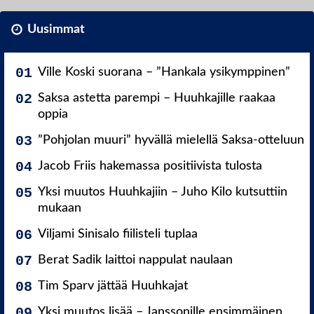
Uusimmat
Ville Koski suorana – ”Hankala ysikymppinen”
Saksa astetta parempi – Huuhkajille raakaa
oppia
”Pohjolan muuri” hyvällä mielellä Saksa-otteluun
Jacob Friis hakemassa positiivista tulosta
Yksi muutos Huuhkajiin – Juho Kilo kutsuttiin
mukaan
Viljami Sinisalo fiilisteli tuplaa
Berat Sadik laittoi nappulat naulaan
Tim Sparv jättää Huuhkajat
Yksi muutos lisää – Janssonille ensimmäinen