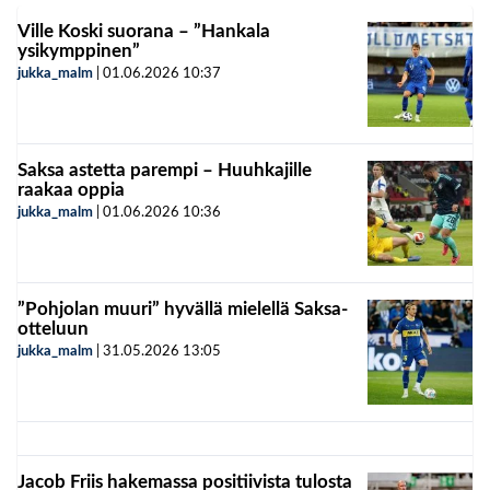
Ville Koski suorana – ”Hankala
ysikymppinen”
jukka_malm
|
01.06.2026
10:37
Saksa astetta parempi – Huuhkajille
raakaa oppia
jukka_malm
|
01.06.2026
10:36
”Pohjolan muuri” hyvällä mielellä Saksa-
otteluun
jukka_malm
|
31.05.2026
13:05
Jacob Friis hakemassa positiivista tulosta