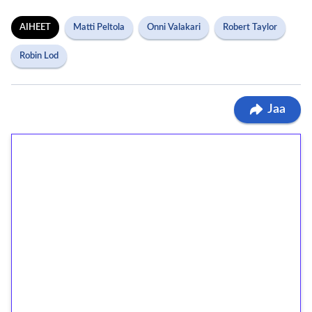
AIHEET
Matti Peltola
Onni Valakari
Robert Taylor
Robin Lod
Jaa
1€ = 10€ arvosta
ilmaiskierroksia ilman
kierrätystä!
Talleta 1€
Saat heti 50 ilmaiskierrosta Tuohi 1000 -
peliin (arvo 0,20€ per kierros)!
Ei kierrätysvaatimusta!