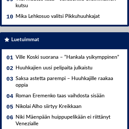
kutsu
Mika Lehkosuo valitsi Pikkuhuuhkajat
Luetuimmat
Ville Koski suorana – ”Hankala ysikymppinen”
Huuhkajien uusi pelipaita julkaistu
Saksa astetta parempi – Huuhkajille raakaa
oppia
Roman Eremenko taas vaihdosta sisään
Nikolai Alho siirtyy Kreikkaan
Niki Mäenpään huippupelikään ei riittänyt
Venezialle