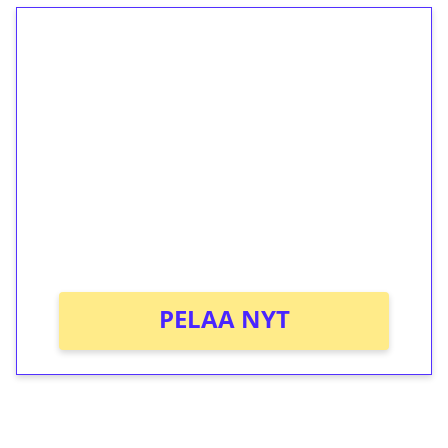
1€ = 10€ arvosta
ilmaiskierroksia ilman
kierrätystä!
Talleta 1€
Saat heti 50 ilmaiskierrosta Tuohi 1000 -
peliin (arvo 0,20€ per kierros)!
Ei kierrätysvaatimusta!
PELAA NYT