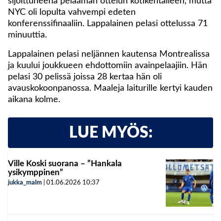
sijoittuneena pelaaman ottelun kotikentälleen, mutta
NYC oli lopulta vahvempi edeten
konferenssifinaaliin. Lappalainen pelasi ottelussa 71
minuuttia.
Lappalainen pelasi neljännen kautensa Montrealissa
ja kuului joukkueen ehdottomiin avainpelaajiin. Hän
pelasi 30 pelissä joissa 28 kertaa hän oli
avauskokoonpanossa. Maaleja laiturille kertyi kauden
aikana kolme.
LUE MYÖS:
Ville Koski suorana – ”Hankala
ysikymppinen”
jukka_malm
|
01.06.2026
10:37