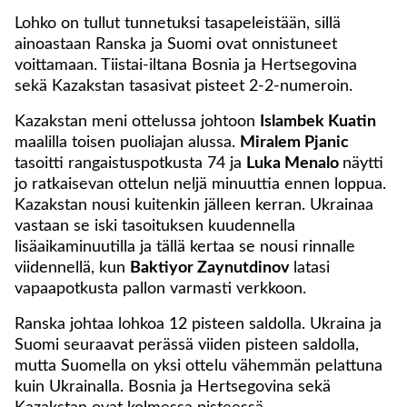
Lohko on tullut tunnetuksi tasapeleistään, sillä
ainoastaan Ranska ja Suomi ovat onnistuneet
voittamaan. Tiistai-iltana Bosnia ja Hertsegovina
sekä Kazakstan tasasivat pisteet 2-2-numeroin.
Kazakstan meni ottelussa johtoon
Islambek Kuatin
maalilla toisen puoliajan alussa.
Miralem Pjanic
tasoitti rangaistuspotkusta 74 ja
Luka Menalo
näytti
jo ratkaisevan ottelun neljä minuuttia ennen loppua.
Kazakstan nousi kuitenkin jälleen kerran. Ukrainaa
vastaan se iski tasoituksen kuudennella
lisäaikaminuutilla ja tällä kertaa se nousi rinnalle
viidennellä, kun
Baktiyor Zaynutdinov
latasi
vapaapotkusta pallon varmasti verkkoon.
Ranska johtaa lohkoa 12 pisteen saldolla. Ukraina ja
Suomi seuraavat perässä viiden pisteen saldolla,
mutta Suomella on yksi ottelu vähemmän pelattuna
kuin Ukrainalla. Bosnia ja Hertsegovina sekä