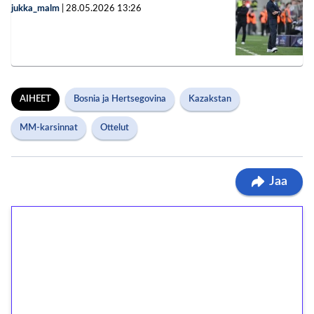
jukka_malm
|
28.05.2026
13:26
AIHEET
Bosnia ja Hertsegovina
Kazakstan
MM-karsinnat
Ottelut
Jaa
1€ = 10€ arvosta
ilmaiskierroksia ilman
kierrätystä!
Talleta 1€