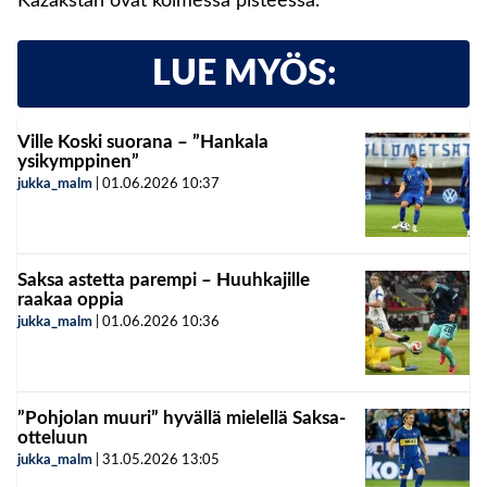
Kazakstan ovat kolmessa pisteessä.
LUE MYÖS:
Ville Koski suorana – ”Hankala
ysikymppinen”
jukka_malm
|
01.06.2026
10:37
Saksa astetta parempi – Huuhkajille
raakaa oppia
jukka_malm
|
01.06.2026
10:36
”Pohjolan muuri” hyvällä mielellä Saksa-
otteluun
jukka_malm
|
31.05.2026
13:05