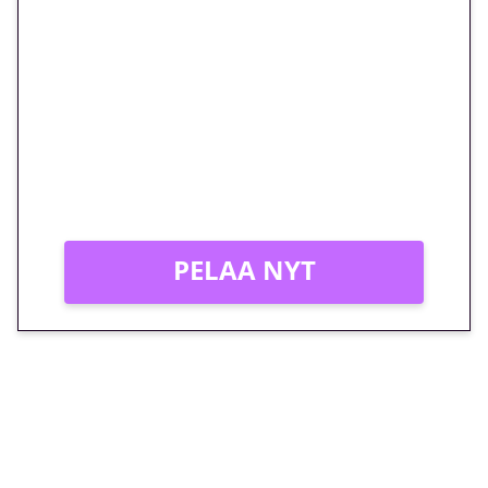
🎁 Huipputarjous jatkuu: 10
euron kierrätysvapaa
megakierros Reactoonz-
peliin – vain 1 eurolla!
Peli: Reactoonz
Vain uusille asiakkaille!
PELAA NYT