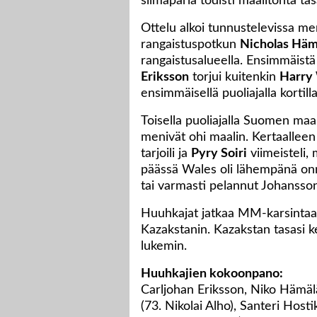
silmäparia todisti maalitonta tas
Ottelu alkoi tunnustelevissa me
rangaistuspotkun
Nicholas Häm
rangaistusalueella. Ensimmäist
Eriksson
torjui kuitenkin
Harry 
ensimmäisellä puoliajalla kortilla
Toisella puoliajalla Suomen maali
menivät ohi maalin. Kertaalleen 
tarjoili ja
Pyry Soiri
viimeisteli, 
päässä Wales oli lähempänä onni
tai varmasti pelannut Johansson
Huuhkajat jatkaa MM-karsintaa 
Kazakstanin. Kazakstan tasasi k
lukemin.
Huuhkajien kokoonpano:
Carljohan Eriksson, Niko Hämälä
(73. Nikolai Alho), Santeri Host