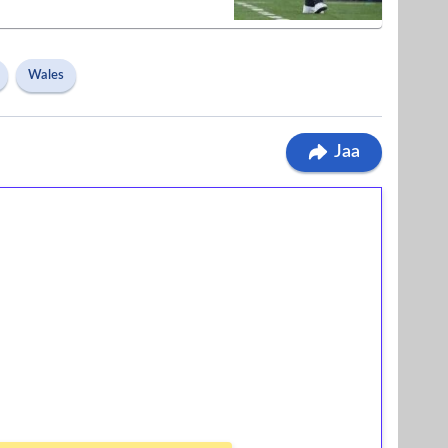
Wales
Jaa
ilmaiskierroksia ilman
osta Tuohi 1000 -peliin (arvo 0,20€ per