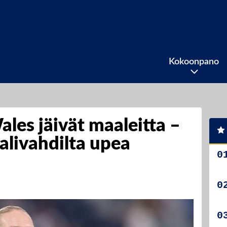
Kokoonpano
les jäivät maaleitta –
livahdilta upea