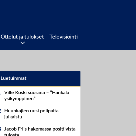
Ottelut ja tulokset
Televisiointi
Luetuimmat
Ville Koski suorana – ”Hankala
ysikymppinen”
Huuhkajien uusi pelipaita
julkaistu
Jacob Friis hakemassa positiivista
tulosta