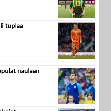
eli tuplaa
appulat naulaan