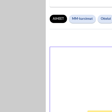
AIHEET
MM-karsinnat
Ottelut
1€ = 10€ arvosta 
kierrätystä!
Talleta 1€
Saat heti 50 ilmaiskierr
kierros)!
Ei kierrätysvaatimusta!