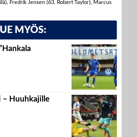
lä), Fredrik Jensen (63. Robert Taylor), Marcus
LUE MYÖS:
 ”Hankala
 – Huuhkajille