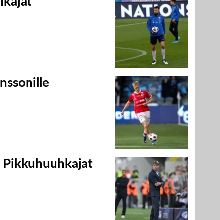
hkajat
nssonille
i Pikkuhuuhkajat