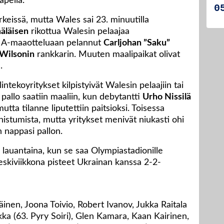
apeliä.
rkeissä, mutta Wales sai 23. minuutilla
äläisen
rikottua Walesin pelaajaa
ä A-maaotteluaan pelannut
Carljohan ”Saku”
Wilsonin
rankkarin. Muuten maalipaikat olivat
.
ntekoyritykset kilpistyivät Walesin pelaajiin tai
pallo saatiin maaliin, kun debytantti
Urho Nissilä
mutta tilanne liputettiin paitsioksi. Toisessa
stumista, mutta yritykset menivät niukasti ohi
 nappasi pallon.
lauantaina, kun se saa Olympiastadionille
eskiviikkona pisteet Ukrainan kanssa 2-2-
inen, Joona Toivio, Robert Ivanov, Jukka Raitala
ikka (63. Pyry Soiri), Glen Kamara, Kaan Kairinen,