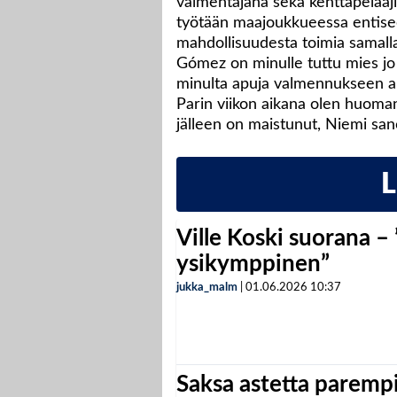
valmentajana sekä kenttäpelaaji
työtään maajoukkueessa entise
mahdollisuudesta toimia samal
Gómez on minulle tuttu mies jo 
minulta apuja valmennukseen ain
Parin viikon aikana olen huoma
jälleen on maistunut, Niemi sa
Ville Koski suorana –
ysikymppinen”
jukka_malm
|
01.06.2026
10:37
Saksa astetta parempi