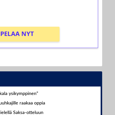
osta Tuohi 1000 -peliin (arvo 0,20€ per
PELAA NYT
nkala ysikymppinen”
uhkajille raakaa oppia
ielellä Saksa-otteluun