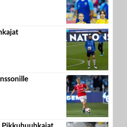
hkajat
nssonille
i Pikkuhuuhkajat