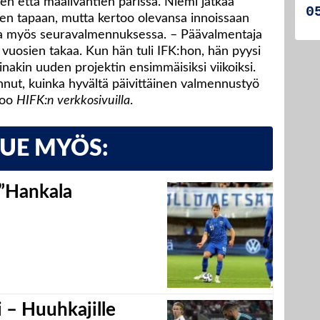
en että maalivahtien parissa. Niemi jatkaa
en tapaan, mutta kertoo olevansa innoissaan
la myös seuravalmennuksessa. – Päävalmentaja
vuosien takaa. Kun hän tuli IFK:hon, hän pyysi
akin uuden projektin ensimmäisiksi viikoiksi.
nnut, kuinka hyvältä päivittäinen valmennustyö
noo
HIFK:n verkkosivuilla
.
LUE MYÖS:
 ”Hankala
 – Huuhkajille