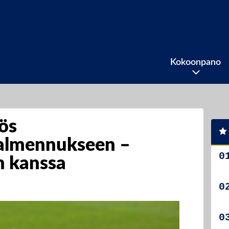
Kokoonpano
ös
almennukseen –
n kanssa