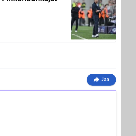
Jaa
ilmaiskierroksia ilman