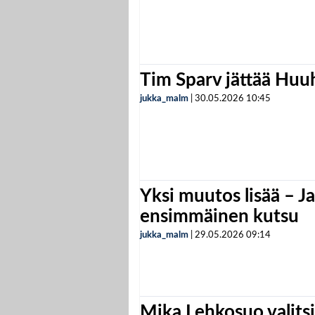
Tim Sparv jättää Huu
jukka_malm
|
30.05.2026
10:45
Yksi muutos lisää – Ja
ensimmäinen kutsu
jukka_malm
|
29.05.2026
09:14
Mika Lehkosuo valits