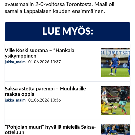
avausmaalin 2-0-voitossa Torontosta. Maali oli
samalla Lappalaisen kauden ensimmäinen.
LUE MYÖS:
Ville Koski suorana – ”Hankala
ysikymppinen”
jukka_malm
|
01.06.2026
10:37
Saksa astetta parempi – Huuhkajille
raakaa oppia
jukka_malm
|
01.06.2026
10:36
”Pohjolan muuri” hyvällä mielellä Saksa-
otteluun