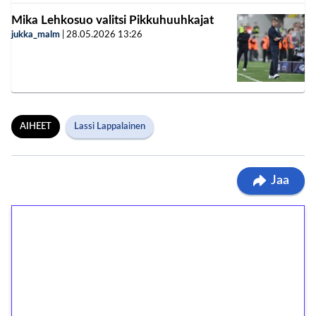
Mika Lehkosuo valitsi Pikkuhuuhkajat
jukka_malm
|
28.05.2026
13:26
AIHEET
Lassi Lappalainen
Jaa
1€ = 10€ arvosta
ilmaiskierroksia ilman
kierrätystä!
Talleta 1€