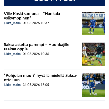
Ville Koski suorana – ”Hankala
ysikymppinen”
jukka_malm
|
01.06.2026
10:37
Saksa astetta parempi – Huuhkajille
raakaa oppia
jukka_malm
|
01.06.2026
10:36
”Pohjolan muuri” hyvällä mielellä Saksa-
otteluun
jukka_malm
|
31.05.2026
13:05