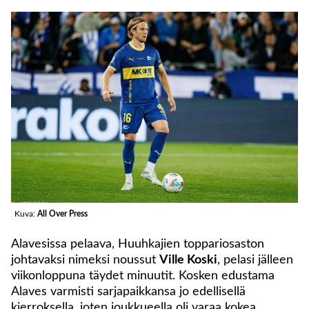
Kuva:
All Over Press
Alavesissa pelaava, Huuhkajien toppariosaston
johtavaksi nimeksi noussut
Ville Koski
, pelasi jälleen
viikonloppuna täydet minuutit. Kosken edustama
Alaves varmisti sarjapaikkansa jo edellisellä
kierroksella, joten joukkueella oli varaa kokea