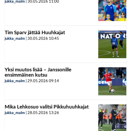
jukka_malm
|
30.05.2026
11:00
Tim Sparv jättää Huuhkajat
jukka_malm
|
30.05.2026
10:45
Yksi muutos lisää – Janssonille
ensimmäinen kutsu
jukka_malm
|
29.05.2026
09:14
Mika Lehkosuo valitsi Pikkuhuuhkajat
jukka_malm
|
28.05.2026
13:26