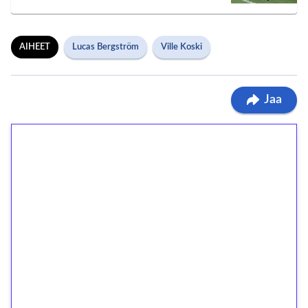
AIHEET
Lucas Bergström
Ville Koski
Jaa
1€ = 10€ arvosta
ilmaiskierroksia ilman
kierrätystä!
Talleta 1€
Saat heti 50 ilmaiskierrosta Tuohi 1000 -
peliin (arvo 0,20€ per kierros)!
Ei kierrätysvaatimusta!