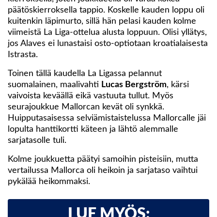
päätöskierroksella tappio. Koskelle kauden loppu oli
kuitenkin läpimurto, sillä hän pelasi kauden kolme
viimeistä La Liga-ottelua alusta loppuun. Olisi yllätys,
jos Alaves ei lunastaisi osto-optiotaan kroatialaisesta
Istrasta.
Toinen tällä kaudella La Ligassa pelannut
suomalainen, maalivahti
Lucas Bergström
, kärsi
vaivoista keväällä eikä vastuuta tullut. Myös
seurajoukkue Mallorcan kevät oli synkkä.
Huipputasaisessa selviämistaistelussa Mallorcalle jäi
lopulta hanttikortti käteen ja lähtö alemmalle
sarjatasolle tuli.
Kolme joukkuetta päätyi samoihin pisteisiin, mutta
vertailussa Mallorca oli heikoin ja sarjataso vaihtui
pykälää heikommaksi.
LUE MYÖS: