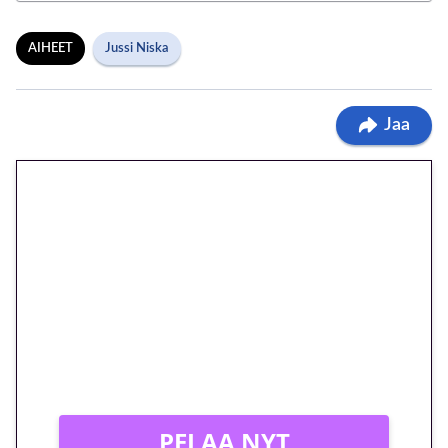
AIHEET
Jussi Niska
Jaa
🎁 Huipputarjous jatkuu: 10
euron kierrätysvapaa
megakierros Reactoonz-
peliin – vain 1 eurolla!
Peli: Reactoonz
Vain uusille asiakkaille!
PELAA NYT