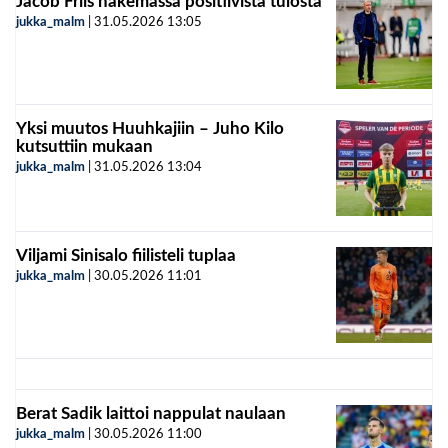
Jacob Friis hakemassa positiivista tulosta
jukka_malm
|
31.05.2026
13:05
Yksi muutos Huuhkajiin – Juho Kilo
kutsuttiin mukaan
jukka_malm
|
31.05.2026
13:04
Viljami Sinisalo fiilisteli tuplaa
jukka_malm
|
30.05.2026
11:01
Berat Sadik laittoi nappulat naulaan
jukka_malm
|
30.05.2026
11:00