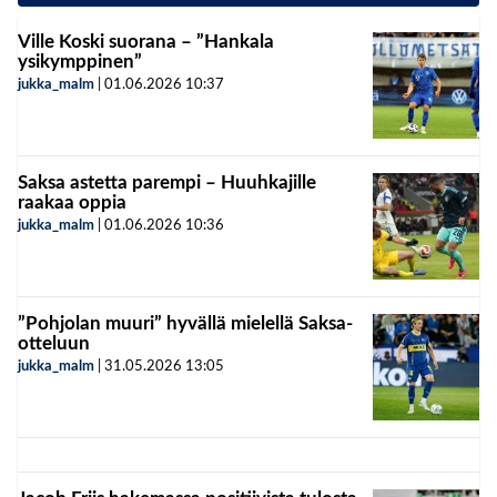
Ville Koski suorana – ”Hankala
ysikymppinen”
jukka_malm
|
01.06.2026
10:37
Saksa astetta parempi – Huuhkajille
raakaa oppia
jukka_malm
|
01.06.2026
10:36
”Pohjolan muuri” hyvällä mielellä Saksa-
otteluun
jukka_malm
|
31.05.2026
13:05