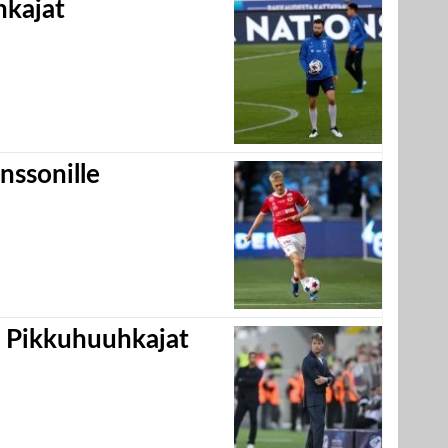
hkajat
nssonille
i Pikkuhuuhkajat