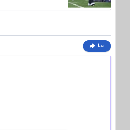
Jaa
ilmaiskierroksia ilman
osta Tuohi 1000 -peliin (arvo 0,20€ per