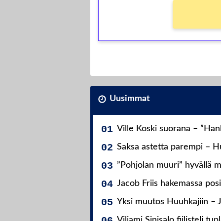
Uusimmat
Ville Koski suorana – ”Ha
Saksa astetta parempi – Hu
”Pohjolan muuri” hyvällä m
Jacob Friis hakemassa posit
Yksi muutos Huuhkajiin – 
Viljami Sinisalo fiilisteli tup