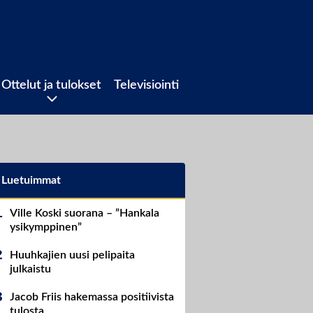
Ottelut ja tulokset
Televisiointi
Luetuimmat
Ville Koski suorana – ”Hankala
ysikymppinen”
Huuhkajien uusi pelipaita
julkaistu
Jacob Friis hakemassa positiivista
tulosta