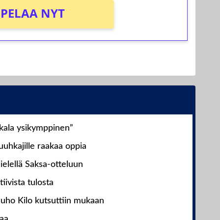
PELAA NYT
nkala ysikymppinen”
uhkajille raakaa oppia
ielellä Saksa-otteluun
iivista tulosta
Juho Kilo kutsuttiin mukaan
laa