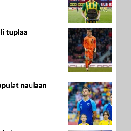
eli tuplaa
appulat naulaan