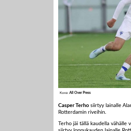
Kuva:
All Over Press
Casper Terho
siirtyy lainalle A
Rotterdamin riveihin.
Terho jäi tällä kaudella vähälle
siirtyy loppukauden lainalle Rot