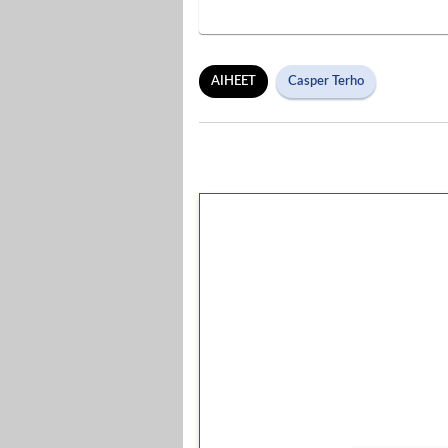
AIHEET
Casper Terho
1€ = 10€ arvosta 
kierrätystä!
Talleta 1€
Saat heti 50 ilmaiskierr
kierros)!
Ei kierrätysvaatimusta!