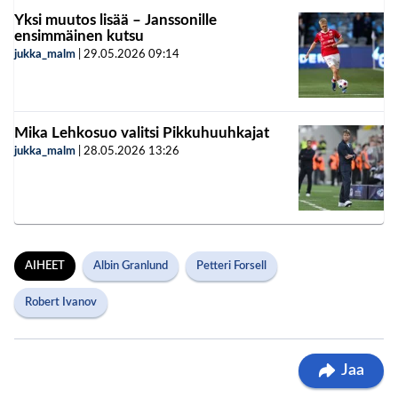
Yksi muutos lisää – Janssonille
ensimmäinen kutsu
jukka_malm
|
29.05.2026
09:14
Mika Lehkosuo valitsi Pikkuhuuhkajat
jukka_malm
|
28.05.2026
13:26
AIHEET
Albin Granlund
Petteri Forsell
Robert Ivanov
Jaa