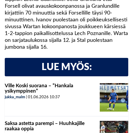
Forsell olivat avauskokoonpanossa ja Granlundille
kirjattiin 70 minuuttia sekä Forsellille täysi 90-
minuuttinen. Ivanov puolestaan oli poikkeuksellisesti
sivussa Wartan kokoonpanosta joukkueen kärsiessä
1-2-tappion paikallisottelussa Lech Poznanille. Warta
on sarjataulukossa sijalla 12. ja Stal puolestaan
jumbona sijalla 16.
LUE MYÖS:
Ville Koski suorana – ”Hankala
ysikymppinen”
jukka_malm
|
01.06.2026
10:37
Saksa astetta parempi – Huuhkajille
raakaa oppia