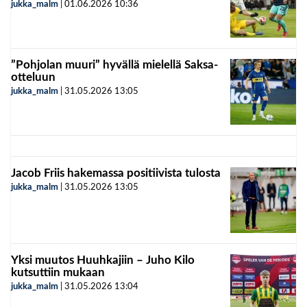
jukka_malm
|
01.06.2026
10:36
”Pohjolan muuri” hyvällä mielellä Saksa-
otteluun
jukka_malm
|
31.05.2026
13:05
Jacob Friis hakemassa positiivista tulosta
jukka_malm
|
31.05.2026
13:05
Yksi muutos Huuhkajiin – Juho Kilo
kutsuttiin mukaan
jukka_malm
|
31.05.2026
13:04