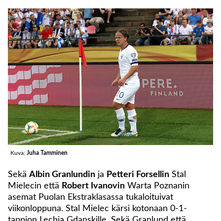
Kuva:
Juha Tamminen
Sekä
Albin Granlundin
ja
Petteri Forsellin
Stal
Mielecin että
Robert Ivanovin
Warta Poznanin
asemat Puolan Ekstraklasassa tukaloituivat
viikonloppuna. Stal Mielec kärsi kotonaan 0-1-
tappion Lechia Gdanskille. Sekä Granlund että