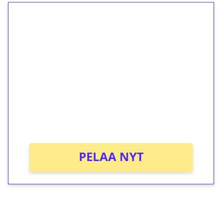
1€ = 10€ arvosta
ilmaiskierroksia ilman
kierrätystä!
Talleta 1€
Saat heti 50 ilmaiskierrosta Tuohi 1000 -
peliin (arvo 0,20€ per kierros)!
Ei kierrätysvaatimusta!
PELAA NYT