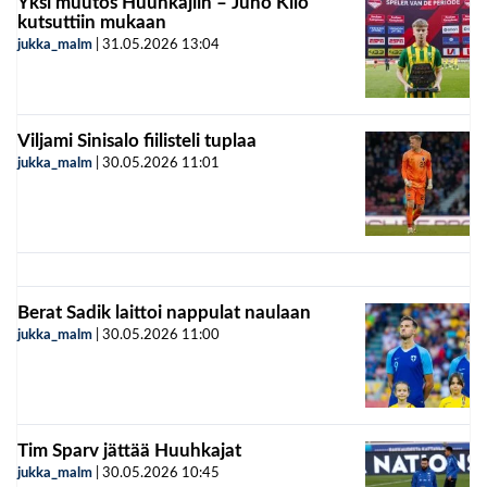
Yksi muutos Huuhkajiin – Juho Kilo
kutsuttiin mukaan
jukka_malm
|
31.05.2026
13:04
Viljami Sinisalo fiilisteli tuplaa
jukka_malm
|
30.05.2026
11:01
Berat Sadik laittoi nappulat naulaan
jukka_malm
|
30.05.2026
11:00
Tim Sparv jättää Huuhkajat
jukka_malm
|
30.05.2026
10:45