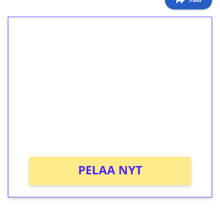
1€ = 10€ arvosta
ilmaiskierroksia ilman
kierrätystä!
Talleta 1€
Saat heti 50 ilmaiskierrosta Tuohi 1000 -
peliin (arvo 0,20€ per kierros)!
Ei kierrätysvaatimusta!
PELAA NYT