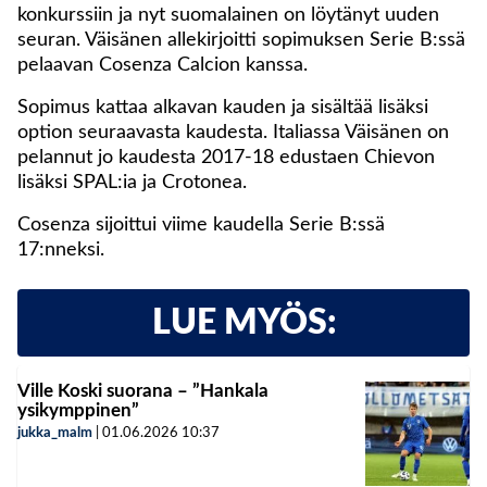
konkurssiin ja nyt suomalainen on löytänyt uuden
seuran. Väisänen allekirjoitti sopimuksen Serie B:ssä
pelaavan Cosenza Calcion kanssa.
Sopimus kattaa alkavan kauden ja sisältää lisäksi
option seuraavasta kaudesta. Italiassa Väisänen on
pelannut jo kaudesta 2017-18 edustaen Chievon
lisäksi SPAL:ia ja Crotonea.
Cosenza sijoittui viime kaudella Serie B:ssä
17:nneksi.
LUE MYÖS:
Ville Koski suorana – ”Hankala
ysikymppinen”
jukka_malm
|
01.06.2026
10:37