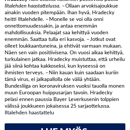
Iltalehden haastattelussa
. – Ollaan arvokisajoukkue
ainakin vuoden pitempään. Ihan hyvä, Hradecky
heitti Iltalehdelle. – Monelle se voi olla onni
onnettomuudessakin, ja antaa enemmän
mahdollisuuksia. Pelaajat saa kehittyä vuoden
enemmän. Saattaa tulla eri kasvoja. – Jotkut ovat
olleet loukkaantuneina, ja ehtivät varmaan mukaan.
Näen sen vain positiivisena. On vuosi aikaa kehittyä,
turkulainen jatkaa. Hradecky muistuttaa, että urheilu
jää siinä kohtaa kakkoseksi, kun kyseessä on
ihmisten terveys. – Niin kauan kuin saadaan kuriin
tämä virus, ei jalkapallolla ole väliä yhtään.
Bundesliiga on koronaviruksen vuoksi tauolla monen
muun Euroopan huippusarjan tavoin. Hradecky
pelasi ennen paussia Bayer Leverkusenin tolppien
välissä joukkueen jokaisessa 25 sarjaottelussa.
Iltalehden haastattelu