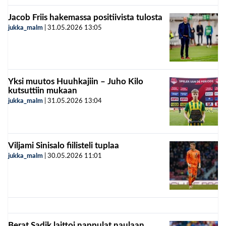
Jacob Friis hakemassa positiivista tulosta
jukka_malm
|
31.05.2026
13:05
Yksi muutos Huuhkajiin – Juho Kilo
kutsuttiin mukaan
jukka_malm
|
31.05.2026
13:04
Viljami Sinisalo fiilisteli tuplaa
jukka_malm
|
30.05.2026
11:01
Berat Sadik laittoi nappulat naulaan