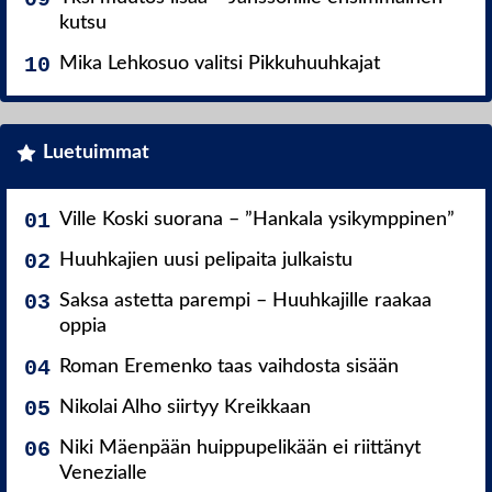
kutsu
Mika Lehkosuo valitsi Pikkuhuuhkajat
Luetuimmat
Ville Koski suorana – ”Hankala ysikymppinen”
Huuhkajien uusi pelipaita julkaistu
Saksa astetta parempi – Huuhkajille raakaa
oppia
Roman Eremenko taas vaihdosta sisään
Nikolai Alho siirtyy Kreikkaan
Niki Mäenpään huippupelikään ei riittänyt
Venezialle