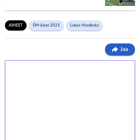
AIHEET
EM-kisat 2021
Lukas Hradecky
Jaa
1€ = 10€ arvosta
ilmaiskierroksia ilman
kierrätystä!
Talleta 1€
Saat heti 50 ilmaiskierrosta Tuohi 1000 -
peliin (arvo 0,20€ per kierros)!
Ei kierrätysvaatimusta!