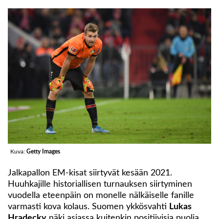
Kuva:
Getty Images
Jalkapallon EM-kisat siirtyvät kesään 2021.
Huuhkajille historiallisen turnauksen siirtyminen
vuodella eteenpäin on monelle nälkäiselle fanille
varmasti kova kolaus. Suomen ykkösvahti
Lukas
Hradecky
näki asiassa kuitenkin positiivisia puolia