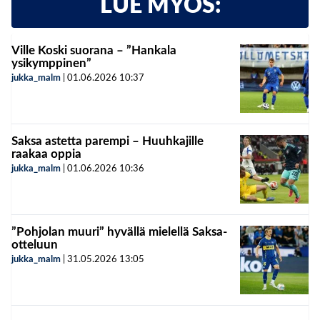
LUE MYÖS:
Ville Koski suorana – ”Hankala
ysikymppinen”
jukka_malm
|
01.06.2026
10:37
Saksa astetta parempi – Huuhkajille
raakaa oppia
jukka_malm
|
01.06.2026
10:36
”Pohjolan muuri” hyvällä mielellä Saksa-
otteluun
jukka_malm
|
31.05.2026
13:05