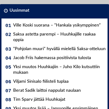
Uusimmat
Ville Koski suorana – ”Hankala ysikymppinen”
Saksa astetta parempi – Huuhkajille raakaa
oppia
”Pohjolan muuri” hyvällä mielellä Saksa-otteluun
Jacob Friis hakemassa positiivista tulosta
Yksi muutos Huuhkajiin – Juho Kilo kutsuttiin
mukaan
Viljami Sinisalo fiilisteli tuplaa
Berat Sadik laittoi nappulat naulaan
Tim Sparv jättää Huuhkajat
Yksi muutos lisää – Janssonille ensimmäinen