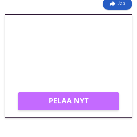
Jaa
🎁 Huipputarjous jatkuu: 10
euron kierrätysvapaa
megakierros Reactoonz-
peliin – vain 1 eurolla!
Peli: Reactoonz
Vain uusille asiakkaille!
PELAA NYT