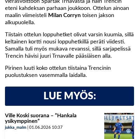
vierasvoittoon Spartak Trnavasta ja näin Trencin
eteni kahdeksan parhaan joukkoon. Ottelun ainoan
maalin viimeisteli
Milan Corryn
toisen jakson
alkupuolella.
Tiistain ottelun loppuhetket olivat varsin kuumia, sillä
keltainen kortti nousi loppuhetkillä peräti viidesti.
Samalla tuli myös mukava revanssi, sillä sarjapelissä
Trencin hävisi juuri Trnavalle pääsiäisen alla.
Pirinen luuti koko ottelun tiistaina Trencinin
puolustuksen vasemmalla laidalla.
LUE MYÖS:
Ville Koski suorana – ”Hankala
ysikymppinen”
jukka_malm
|
01.06.2026
10:37