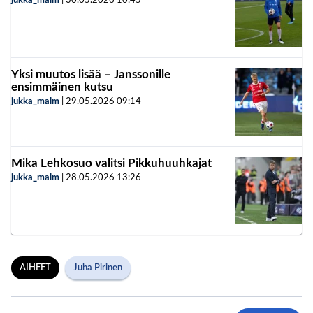
jukka_malm
|
30.05.2026
10:45
Yksi muutos lisää – Janssonille
ensimmäinen kutsu
jukka_malm
|
29.05.2026
09:14
Mika Lehkosuo valitsi Pikkuhuuhkajat
jukka_malm
|
28.05.2026
13:26
AIHEET
Juha Pirinen