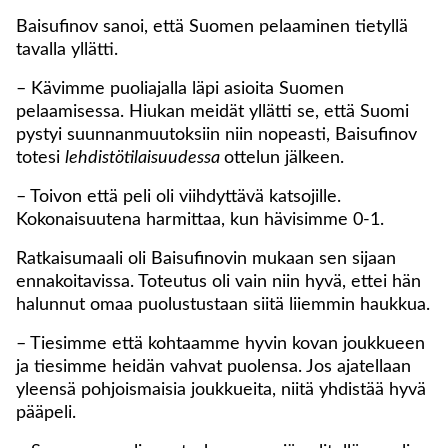
Baisufinov sanoi, että Suomen pelaaminen tietyllä
tavalla yllätti.
– Kävimme puoliajalla läpi asioita Suomen
pelaamisessa. Hiukan meidät yllätti se, että Suomi
pystyi suunnanmuutoksiin niin nopeasti, Baisufinov
totesi
lehdistötilaisuudessa
ottelun jälkeen.
– Toivon että peli oli viihdyttävä katsojille.
Kokonaisuutena harmittaa, kun hävisimme 0-1.
Ratkaisumaali oli Baisufinovin mukaan sen sijaan
ennakoitavissa. Toteutus oli vain niin hyvä, ettei hän
halunnut omaa puolustustaan siitä liiemmin haukkua.
– Tiesimme että kohtaamme hyvin kovan joukkueen
ja tiesimme heidän vahvat puolensa. Jos ajatellaan
yleensä pohjoismaisia joukkueita, niitä yhdistää hyvä
pääpeli.