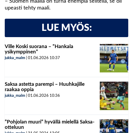
– Suomen maalia on turha enempiä selitellä, se oli
upeasti tehty maali.
LUE MYÖS:
Ville Koski suorana – ”Hankala
ysikymppinen”
jukka_malm
|
01.06.2026
10:37
Saksa astetta parempi – Huuhkajille
raakaa oppia
jukka_malm
|
01.06.2026
10:36
”Pohjolan muuri” hyvällä mielellä Saksa-
otteluun