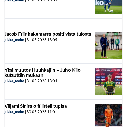
jukka_malm
|
31.05.2026
13:05
Jacob Friis hakemassa positiivista tulosta
jukka_malm
|
31.05.2026
13:05
Yksi muutos Huuhkajiin – Juho Kilo
kutsuttiin mukaan
jukka_malm
|
31.05.2026
13:04
Viljami Sinisalo fiilisteli tuplaa
jukka_malm
|
30.05.2026
11:01