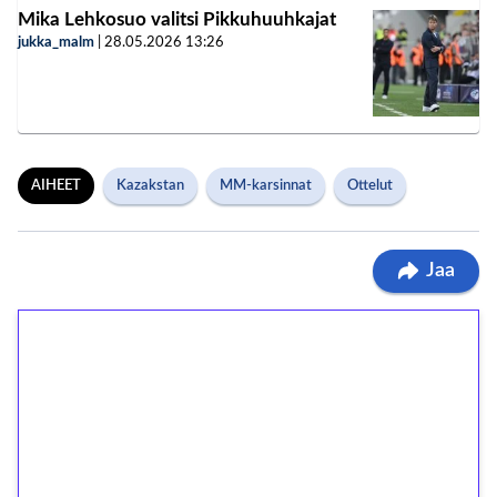
Mika Lehkosuo valitsi Pikkuhuuhkajat
jukka_malm
|
28.05.2026
13:26
AIHEET
Kazakstan
MM-karsinnat
Ottelut
Jaa
1€ = 10€ arvosta
ilmaiskierroksia ilman
kierrätystä!
Talleta 1€