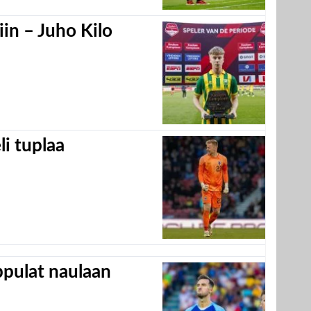
in – Juho Kilo
eli tuplaa
appulat naulaan