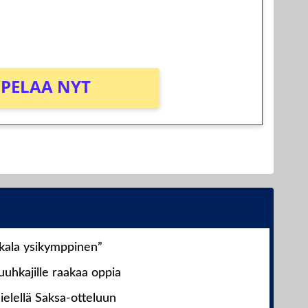
PELAA NYT
nkala ysikymppinen”
uhkajille raakaa oppia
ielellä Saksa-otteluun