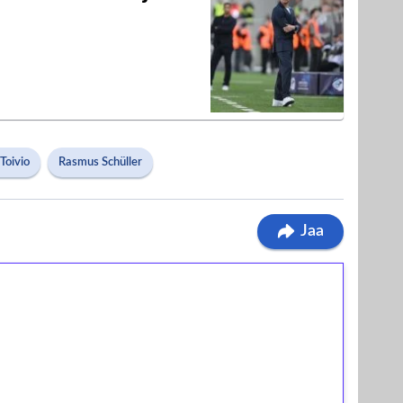
Toivio
Rasmus Schüller
Jaa
ilmaiskierroksia ilman
osta Tuohi 1000 -peliin (arvo 0,20€ per