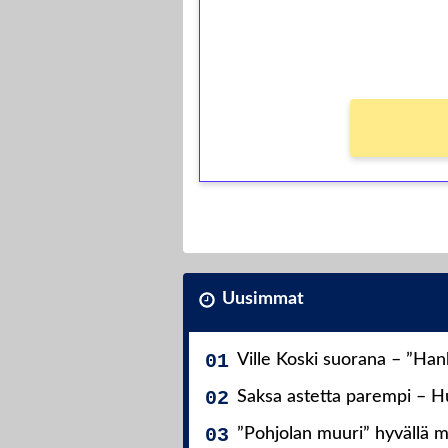
kierros)!
Ei kierrätysvaatimusta!
Uusimmat
Ville Koski suorana – ”Ha
Saksa astetta parempi – Hu
”Pohjolan muuri” hyvällä m