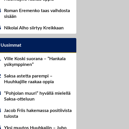
Roman Eremenko taas vaihdosta
sisään
Nikolai Alho siirtyy Kreikkaan
Uusimmat
Ville Koski suorana – ”Hankala
ysikymppinen”
Saksa astetta parempi –
Huuhkajille raakaa oppia
”Pohjolan muuri” hyvällä mielellä
Saksa-otteluun
Jacob Friis hakemassa positiivista
tulosta
Yksi muutos Huuhkajiin – Juho