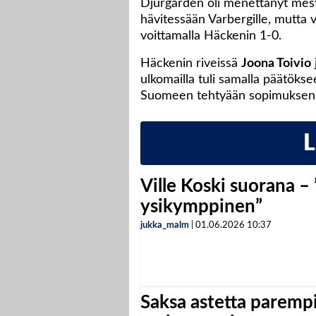
Djurgården oli menettänyt mest
hävitessään Varbergille, mutta 
voittamalla Häckenin 1-0.
Häckenin riveissä
Joona Toivio
ulkomailla tuli samalla päätökse
Suomeen tehtyään sopimuksen 
Ville Koski suorana –
ysikymppinen”
jukka_malm
|
01.06.2026
10:37
Saksa astetta parempi