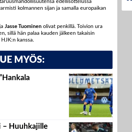
aruusmahdollisuutensa edellisottelussa
varmisti kolmannen sijan ja samalla europaikan
ja
Jasse Tuominen
olivat penkillä. Toivion ura
en, sillä hän palaa kauden jälkeen takaisin
HJK:n kanssa.
LUE MYÖS:
 ”Hankala
 – Huuhkajille