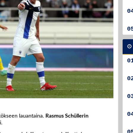
ätökseen lauantaina.
Rasmus Schüllerin
i.