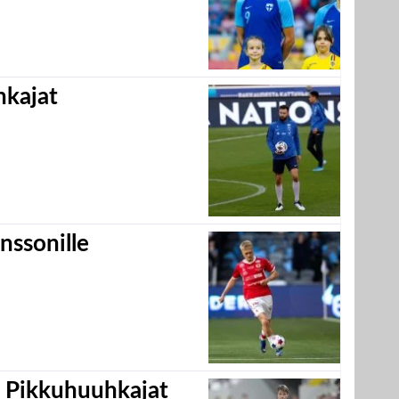
hkajat
nssonille
i Pikkuhuuhkajat