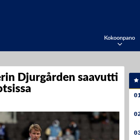
Kokoonpano
rin Djurgården saavutti
tsissa