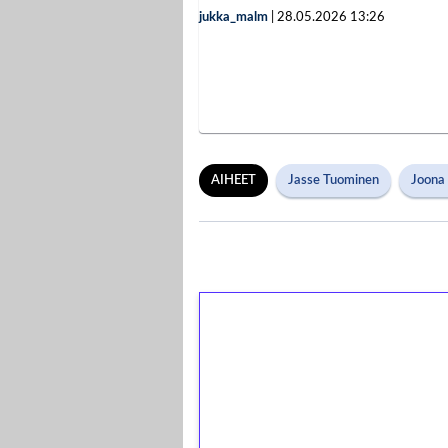
jukka_malm
|
28.05.2026
13:26
AIHEET
Jasse Tuominen
Joona 
1€ = 10€ arvosta 
kierrätystä!
Talleta 1€
Saat heti 50 ilmaiskierr