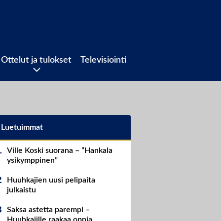
Ottelut ja tulokset
Televisiointi
Luetuimmat
Ville Koski suorana – ”Hankala
ysikymppinen”
Huuhkajien uusi pelipaita
julkaistu
Saksa astetta parempi –
Huuhkajille raakaa oppia