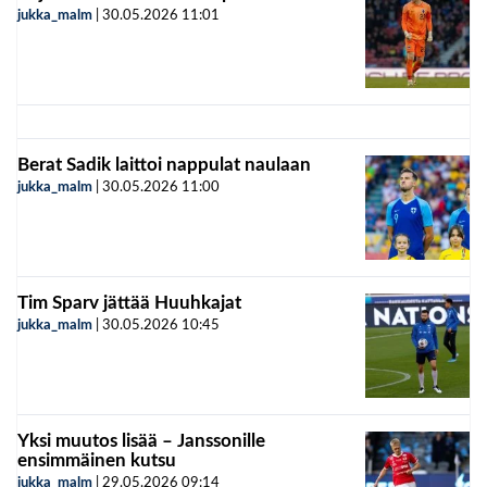
jukka_malm
|
30.05.2026
11:01
Berat Sadik laittoi nappulat naulaan
jukka_malm
|
30.05.2026
11:00
Tim Sparv jättää Huuhkajat
jukka_malm
|
30.05.2026
10:45
Yksi muutos lisää – Janssonille
ensimmäinen kutsu
jukka_malm
|
29.05.2026
09:14