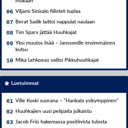
mukaan
Viljami Sinisalo fiilisteli tuplaa
Berat Sadik laittoi nappulat naulaan
Tim Sparv jättää Huuhkajat
Yksi muutos lisää – Janssonille ensimmäinen
kutsu
Mika Lehkosuo valitsi Pikkuhuuhkajat
Luetuimmat
Ville Koski suorana – ”Hankala ysikymppinen”
Huuhkajien uusi pelipaita julkaistu
Jacob Friis hakemassa positiivista tulosta