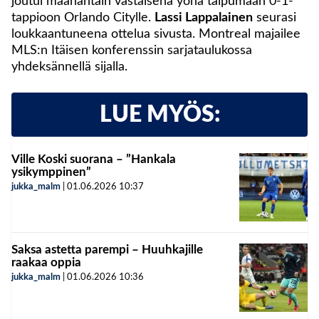
joutui maanantain vastaisena yönä taipumaan 0-1-
tappioon Orlando Citylle.
Lassi Lappalainen
seurasi
loukkaantuneena ottelua sivusta. Montreal majailee
MLS:n Itäisen konferenssin sarjataulukossa
yhdeksännellä sijalla.
LUE MYÖS:
Ville Koski suorana – ”Hankala
ysikymppinen”
jukka_malm
|
01.06.2026
10:37
Saksa astetta parempi – Huuhkajille
raakaa oppia
jukka_malm
|
01.06.2026
10:36