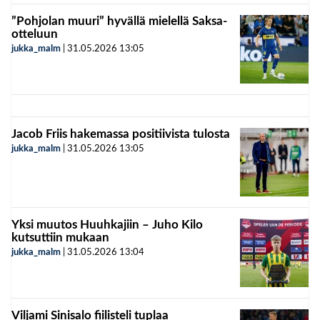
”Pohjolan muuri” hyvällä mielellä Saksa-
otteluun
jukka_malm
|
31.05.2026
13:05
Jacob Friis hakemassa positiivista tulosta
jukka_malm
|
31.05.2026
13:05
Yksi muutos Huuhkajiin – Juho Kilo
kutsuttiin mukaan
jukka_malm
|
31.05.2026
13:04
Viljami Sinisalo fiilisteli tuplaa