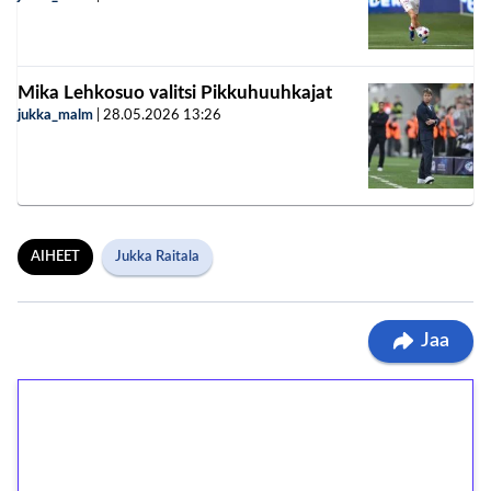
Mika Lehkosuo valitsi Pikkuhuuhkajat
jukka_malm
|
28.05.2026
13:26
AIHEET
Jukka Raitala
Jaa
1€ = 10€ arvosta
ilmaiskierroksia ilman
kierrätystä!