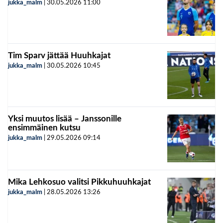
jukka_malm
|
30.05.2026
11:00
Tim Sparv jättää Huuhkajat
jukka_malm
|
30.05.2026
10:45
Yksi muutos lisää – Janssonille
ensimmäinen kutsu
jukka_malm
|
29.05.2026
09:14
Mika Lehkosuo valitsi Pikkuhuuhkajat
jukka_malm
|
28.05.2026
13:26