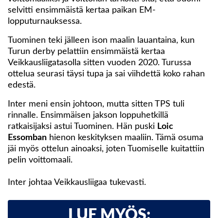
selvitti ensimmäistä kertaa paikan EM-
lopputurnauksessa.
Tuominen teki jälleen ison maalin lauantaina, kun
Turun derby pelattiin ensimmäistä kertaa
Veikkausliigatasolla sitten vuoden 2020. Turussa
ottelua seurasi täysi tupa ja sai viihdettä koko rahan
edestä.
Inter meni ensin johtoon, mutta sitten TPS tuli
rinnalle. Ensimmäisen jakson loppuhetkillä
ratkaisijaksi astui Tuominen. Hän puski
Loic
Essomban
hienon keskityksen maaliin. Tämä osuma
jäi myös ottelun ainoaksi, joten Tuomiselle kuitattiin
pelin voittomaali.
Inter johtaa Veikkausliigaa tukevasti.
LUE MYÖS: