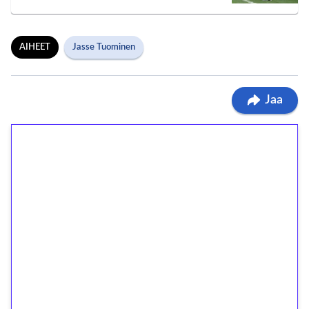
AIHEET
Jasse Tuominen
Jaa
1€ = 10€ arvosta
ilmaiskierroksia ilman
kierrätystä!
Talleta 1€
Saat heti 50 ilmaiskierrosta Tuohi 1000 -
peliin (arvo 0,20€ per kierros)!
Ei kierrätysvaatimusta!