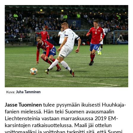
Kuva:
Juha Tamminen
Jasse Tuominen
tulee pysymään ikuisesti Huuhkaja-
fanien mielessä. Hän teki Suomen avausmaalin
Liechtensteinia vastaan marraskuussa 2019 EM-
karsintojen ratkaisuottelussa. Maali jäi ottelun
voittomaaliksi ja voittohan tarkoitti sitä, että Suomi