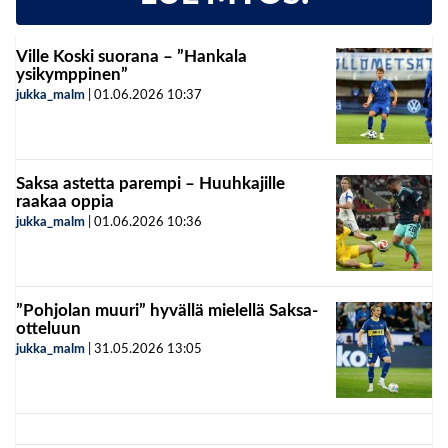
Ville Koski suorana – ”Hankala
ysikymppinen”
jukka_malm
|
01.06.2026
10:37
Saksa astetta parempi – Huuhkajille
raakaa oppia
jukka_malm
|
01.06.2026
10:36
”Pohjolan muuri” hyvällä mielellä Saksa-
otteluun
jukka_malm
|
31.05.2026
13:05