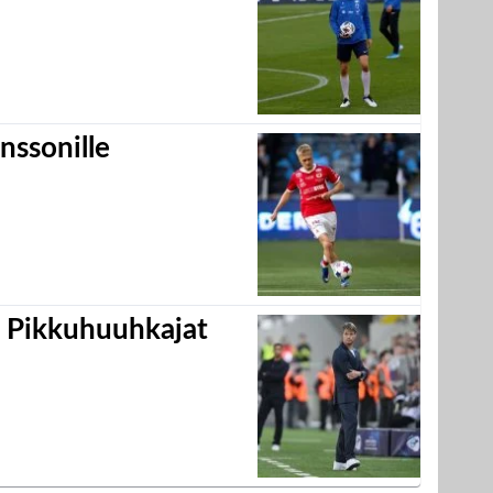
nssonille
i Pikkuhuuhkajat