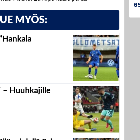
LUE MYÖS:
 ”Hankala
 – Huuhkajille