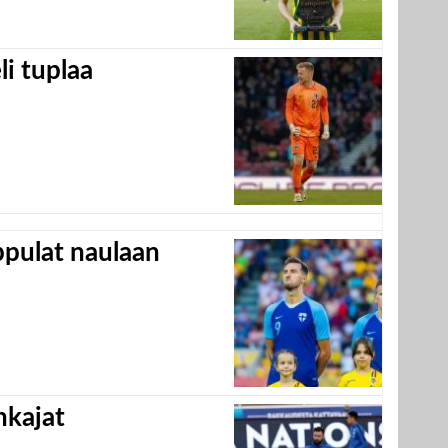
eli tuplaa
appulat naulaan
hkajat