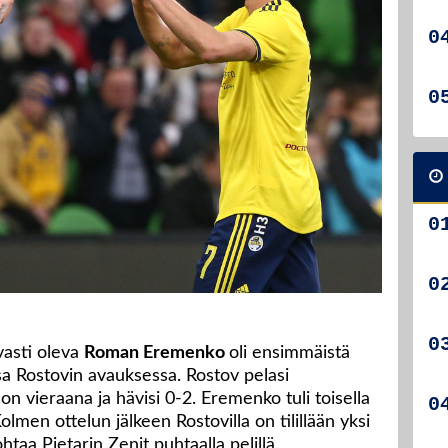
vasti oleva
Roman Eremenko
oli ensimmäistä
sa Rostovin avauksessa. Rostov pelasi
 vieraana ja hävisi 0-2. Eremenko tuli toisella
olmen ottelun jälkeen Rostovilla on tilillään yksi
ohtaa Pietarin Zenit puhtaalla pelillä.