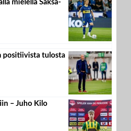
llä mielellä Saksa-
positiivista tulosta
in – Juho Kilo