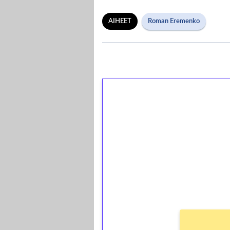
AIHEET
Roman Eremenko
1€ = 10€ arvosta 
kierrätystä!
Talleta 1€
Saat heti 50 ilmaiskierr
kierros)!
Ei kierrätysvaatimusta!