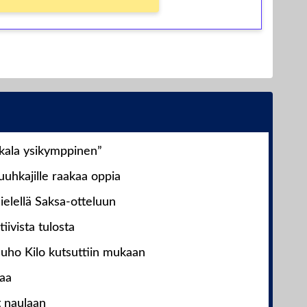
nkala ysikymppinen”
uhkajille raakaa oppia
ielellä Saksa-otteluun
iivista tulosta
Juho Kilo kutsuttiin mukaan
laa
t naulaan