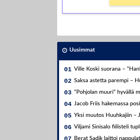
Uusimmat
Ville Koski suorana – ”Ha
Saksa astetta parempi – Hu
”Pohjolan muuri” hyvällä m
Jacob Friis hakemassa posit
Yksi muutos Huuhkajiin – 
Viljami Sinisalo fiilisteli tup
Berat Sadik laittoi nappula