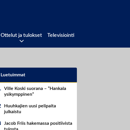
Ottelut ja tulokset
Televisiointi
Luetuimmat
Ville Koski suorana – ”Hankala
ysikymppinen”
Huuhkajien uusi pelipaita
julkaistu
Jacob Friis hakemassa positiivista
tulosta