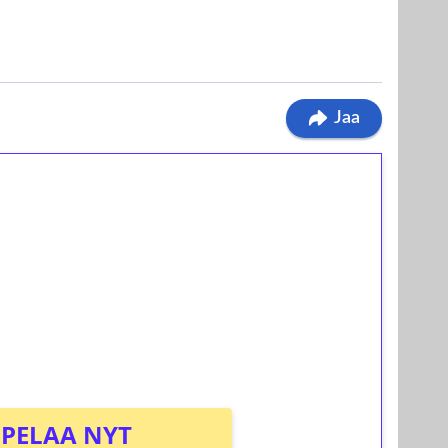
Jaa
ilmaiskierroksia ilman
osta Tuohi 1000 -peliin (arvo 0,20€ per
PELAA NYT