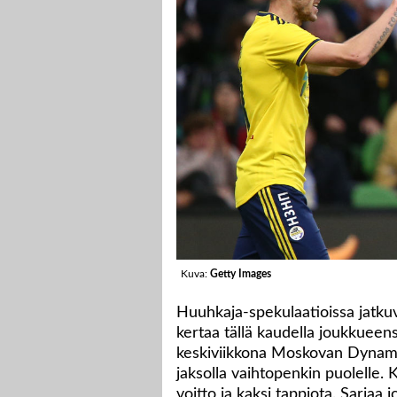
Kuva:
Getty Images
Huuhkaja-spekulaatioissa jatku
kertaa tällä kaudella joukkueen
keskiviikkona Moskovan Dynamon
jaksolla vaihtopenkin puolelle. K
voitto ja kaksi tappiota. Sarjaa j