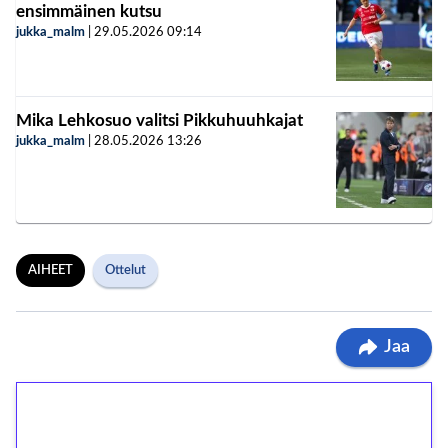
ensimmäinen kutsu
jukka_malm
|
29.05.2026
09:14
Mika Lehkosuo valitsi Pikkuhuuhkajat
jukka_malm
|
28.05.2026
13:26
AIHEET
Ottelut
Jaa
1€ = 10€ arvosta