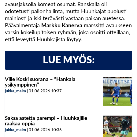
avausjaksolla komeat osumat. Ranskalla oli
odotetusti pallonhallinta, mutta Huuhkajat puolusti
mainiosti ja iski terävästi vastaan paikan auetessa.
Päävalmentaja
Markku Kanerva
marssitti avaukseen
varsin kokeilupitoisen ryhmän, joka osoitti otteillaan,
että leveyttä Huuhkajista löytyy.
LUE MYÖS:
Ville Koski suorana – ”Hankala
ysikymppinen”
jukka_malm
|
01.06.2026
10:37
Saksa astetta parempi – Huuhkajille
raakaa oppia
jukka_malm
|
01.06.2026
10:36