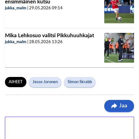
ensimmäinen kutsu
jukka_malm
|
29.05.2026
09:14
Mika Lehkosuo valitsi Pikkuhuuhkajat
jukka_malm
|
28.05.2026
13:26
AIHEET
Jesse Joronen
Simon Skrabb
Jaa
1€ = 10€ arvosta
ilmaiskierroksia ilman