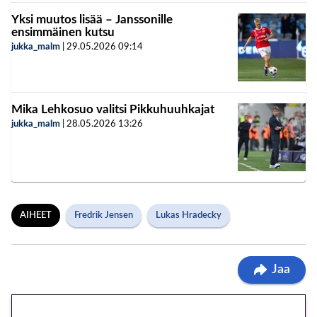
Yksi muutos lisää – Janssonille
ensimmäinen kutsu
jukka_malm
|
29.05.2026
09:14
Mika Lehkosuo valitsi Pikkuhuuhkajat
jukka_malm
|
28.05.2026
13:26
AIHEET
Fredrik Jensen
Lukas Hradecky
Jaa