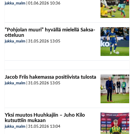
jukka_malm
|
01.06.2026
10:36
”Pohjolan muuri” hyvällä mielellä Saksa-
otteluun
jukka_malm
|
31.05.2026
13:05
Jacob Friis hakemassa positiivista tulosta
jukka_malm
|
31.05.2026
13:05
Yksi muutos Huuhkajiin – Juho Kilo
kutsuttiin mukaan
jukka_malm
|
31.05.2026
13:04