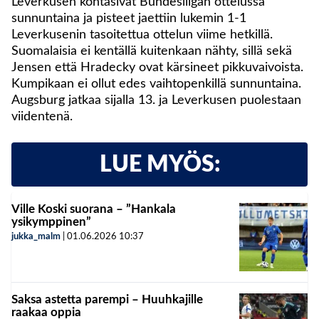
Leverkusen kohtasivat Bundesliigan ottelussa
sunnuntaina ja pisteet jaettiin lukemin 1-1
Leverkusenin tasoitettua ottelun viime hetkillä.
Suomalaisia ei kentällä kuitenkaan nähty, sillä sekä
Jensen että Hradecky ovat kärsineet pikkuvaivoista.
Kumpikaan ei ollut edes vaihtopenkillä sunnuntaina.
Augsburg jatkaa sijalla 13. ja Leverkusen puolestaan
viidentenä.
LUE MYÖS:
Ville Koski suorana – ”Hankala
ysikymppinen”
jukka_malm
|
01.06.2026
10:37
Saksa astetta parempi – Huuhkajille
raakaa oppia