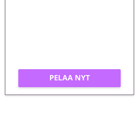
🎁 Huipputarjous jatkuu: 10
euron kierrätysvapaa
megakierros Reactoonz-
peliin – vain 1 eurolla!
Peli: Reactoonz
Vain uusille asiakkaille!
PELAA NYT