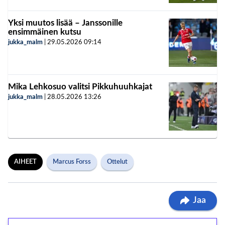
Yksi muutos lisää – Janssonille
ensimmäinen kutsu
jukka_malm
|
29.05.2026
09:14
Mika Lehkosuo valitsi Pikkuhuuhkajat
jukka_malm
|
28.05.2026
13:26
AIHEET
Marcus Forss
Ottelut
Jaa