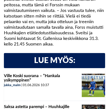
peitossa, mutta tämä ei Forssin mukaan
valmistautumiseen vaikuta. – Jos vastuuta tulee, niin
katsotaan sitten mihin se riittää. Vielä ei tiedä
pelaanko vai en, mutta joka otteluun ja treeniin
valmistaudutaan samalla tavalla aina, Forss muistutti
Huuhkajien etätiedotustilaisuudessa. Sveitsi ja
Suomi kohtaavat St. Gallenissa keskiviikkona 31.3.
kello 21.45 Suomen aikaa.
LUE MYÖS:
Ville Koski suorana – ”Hankala
ysikymppinen”
jukka_malm
|
01.06.2026
10:37
Saksa astetta parempi – Huuhkajille