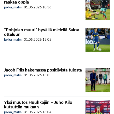
raakaa oppia
jukka_malm
|
01.06.2026
10:36
”Pohjolan muuri” hyvällä mielellä Saksa-
otteluun
jukka_malm
|
31.05.2026
13:05
Jacob Friis hakemassa positiivista tulosta
jukka_malm
|
31.05.2026
13:05
Yksi muutos Huuhkajiin – Juho Kilo
kutsuttiin mukaan
jukka_malm
|
31.05.2026
13:04