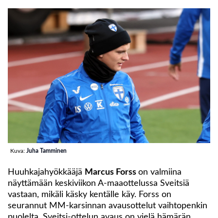
Kuva:
Juha Tamminen
Huuhkajahyökkääjä
Marcus Forss
on valmiina
näyttämään keskiviikon A-maaottelussa Sveitsiä
vastaan, mikäli käsky kentälle käy. Forss on
seurannut MM-karsinnan avausottelut vaihtopenkin
puolelta. Sveitsi-ottelun avaus on vielä hämärän