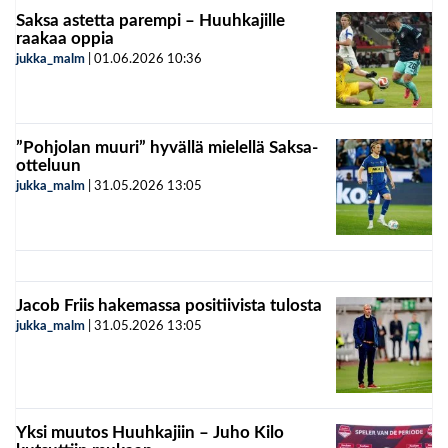
Saksa astetta parempi – Huuhkajille
raakaa oppia
jukka_malm
|
01.06.2026
10:36
”Pohjolan muuri” hyvällä mielellä Saksa-
otteluun
jukka_malm
|
31.05.2026
13:05
Jacob Friis hakemassa positiivista tulosta
jukka_malm
|
31.05.2026
13:05
Yksi muutos Huuhkajiin – Juho Kilo