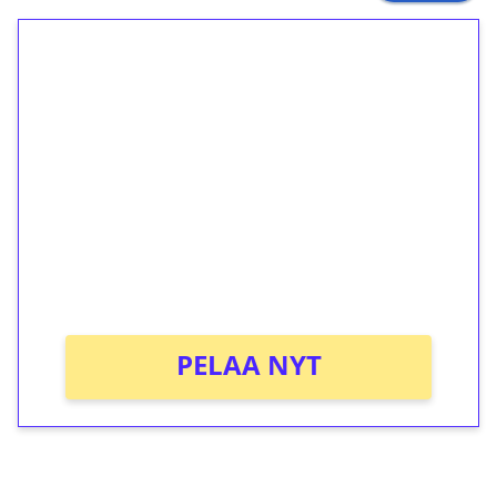
1€ = 10€ arvosta
ilmaiskierroksia ilman
kierrätystä!
Talleta 1€
Saat heti 50 ilmaiskierrosta Tuohi 1000 -
peliin (arvo 0,20€ per kierros)!
Ei kierrätysvaatimusta!
PELAA NYT