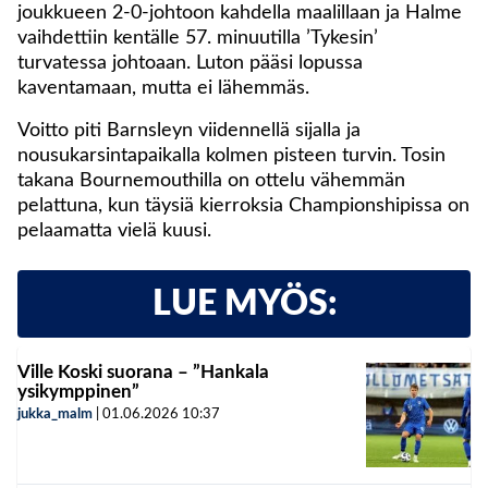
joukkueen 2-0-johtoon kahdella maalillaan ja Halme
vaihdettiin kentälle 57. minuutilla ’Tykesin’
turvatessa johtoaan. Luton pääsi lopussa
kaventamaan, mutta ei lähemmäs.
Voitto piti Barnsleyn viidennellä sijalla ja
nousukarsintapaikalla kolmen pisteen turvin. Tosin
takana Bournemouthilla on ottelu vähemmän
pelattuna, kun täysiä kierroksia Championshipissa on
pelaamatta vielä kuusi.
LUE MYÖS:
Ville Koski suorana – ”Hankala
ysikymppinen”
jukka_malm
|
01.06.2026
10:37