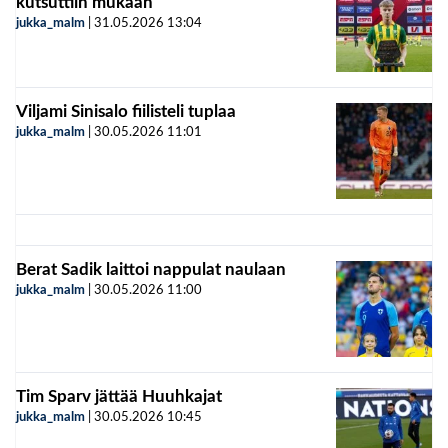
kutsuttiin mukaan
jukka_malm
|
31.05.2026
13:04
Viljami Sinisalo fiilisteli tuplaa
jukka_malm
|
30.05.2026
11:01
Berat Sadik laittoi nappulat naulaan
jukka_malm
|
30.05.2026
11:00
Tim Sparv jättää Huuhkajat
jukka_malm
|
30.05.2026
10:45