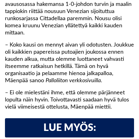
avausosassa hakemansa 1-0-johdon turvin ja maalin
tappiokin riittää nousuun Venezian sijoituttua
runkosarjassa Cittadellaa paremmin. Nousu olisi
komea kruunu Venezian yllätettyä kaikki kauden
mittaan.
– Koko kausi on mennyt aivan yli odotusten. Joukkue
oli kaikkien papereissa putoajien joukossa ennen
kauden alkua, mutta olemme luottaneet vahvasti
itseemme ratkaisun hetkillä. Tämä on hyvä
organisaatio ja pelaamme hienoa jalkapalloa,
Mäenpää sanoo
Palloliiton verkkosivuilla
.
– Ei ole mielestäni ihme, että olemme pärjänneet
lopulta näin hyvin. Toivottavasti saadaan hyvä tulos
vielä viimeisestä ottelusta, Mäenpää miettii.
LUE MYÖS: