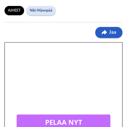
AIHEET
Niki Mäenpää
Jaa
🎁 Huipputarjous jatkuu: 10
euron kierrätysvapaa
megakierros Reactoonz-
peliin – vain 1 eurolla!
Peli: Reactoonz
Vain uusille asiakkaille!
PELAA NYT