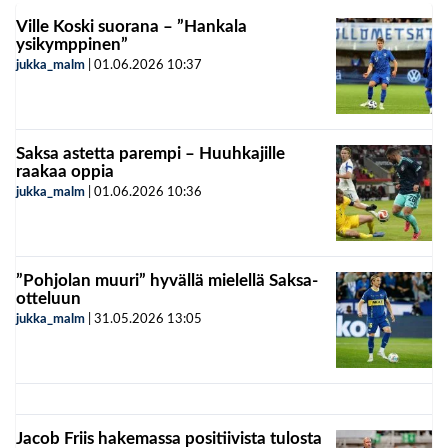
Ville Koski suorana – ”Hankala
ysikymppinen”
jukka_malm
|
01.06.2026
10:37
Saksa astetta parempi – Huuhkajille
raakaa oppia
jukka_malm
|
01.06.2026
10:36
”Pohjolan muuri” hyvällä mielellä Saksa-
otteluun
jukka_malm
|
31.05.2026
13:05
Jacob Friis hakemassa positiivista tulosta