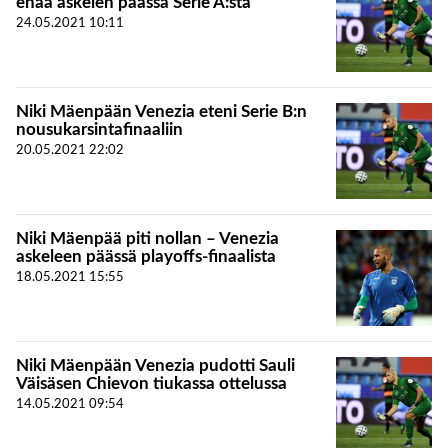
enää askelen päässä Serie A:sta
24.05.2021
10:11
Niki Mäenpään Venezia eteni Serie B:n
nousukarsintafinaaliin
20.05.2021
22:02
Niki Mäenpää piti nollan – Venezia
askeleen päässä playoffs-finaalista
18.05.2021
15:55
Niki Mäenpään Venezia pudotti Sauli
Väisäsen Chievon tiukassa ottelussa
14.05.2021
09:54