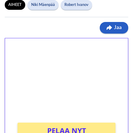
AIHEET
Niki Mäenpää
Robert Ivanov
Jaa
1€ = 10€ arvosta
ilmaiskierroksia ilman
kierrätystä!
Talleta 1€
Saat heti 50 ilmaiskierrosta Tuohi 1000 -
peliin (arvo 0,20€ per kierros)!
Ei kierrätysvaatimusta!
PELAA NYT