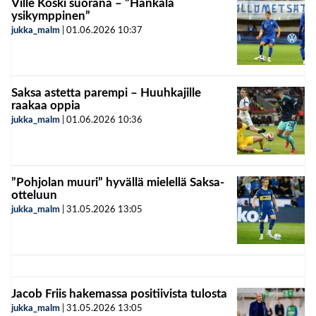
Ville Koski suorana – ”Hankala
ysikymppinen”
jukka_malm
|
01.06.2026
10:37
Saksa astetta parempi – Huuhkajille
raakaa oppia
jukka_malm
|
01.06.2026
10:36
”Pohjolan muuri” hyvällä mielellä Saksa-
otteluun
jukka_malm
|
31.05.2026
13:05
Jacob Friis hakemassa positiivista tulosta
jukka_malm
|
31.05.2026
13:05