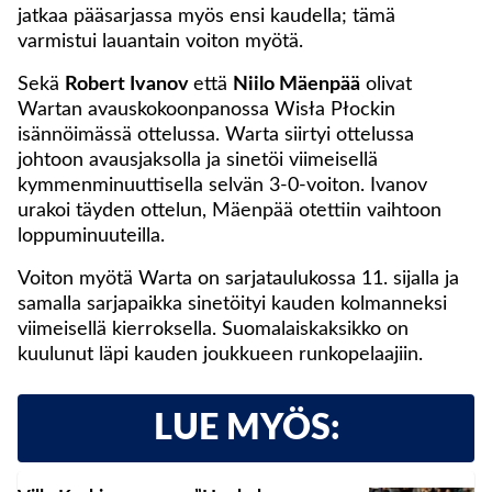
jatkaa pääsarjassa myös ensi kaudella; tämä
varmistui lauantain voiton myötä.
Sekä
Robert Ivanov
että
Niilo Mäenpää
olivat
Wartan avauskokoonpanossa Wisła Płockin
isännöimässä ottelussa. Warta siirtyi ottelussa
johtoon avausjaksolla ja sinetöi viimeisellä
kymmenminuuttisella selvän 3-0-voiton. Ivanov
urakoi täyden ottelun, Mäenpää otettiin vaihtoon
loppuminuuteilla.
Voiton myötä Warta on sarjataulukossa 11. sijalla ja
samalla sarjapaikka sinetöityi kauden kolmanneksi
viimeisellä kierroksella. Suomalaiskaksikko on
kuulunut läpi kauden joukkueen runkopelaajiin.
LUE MYÖS: