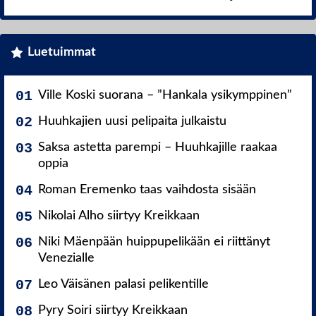
Luetuimmat
Ville Koski suorana – ”Hankala ysikymppinen”
Huuhkajien uusi pelipaita julkaistu
Saksa astetta parempi – Huuhkajille raakaa
oppia
Roman Eremenko taas vaihdosta sisään
Nikolai Alho siirtyy Kreikkaan
Niki Mäenpään huippupelikään ei riittänyt
Venezialle
Leo Väisänen palasi pelikentille
Pyry Soiri siirtyy Kreikkaan