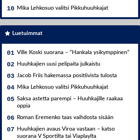
Mika Lehkosuo valitsi Pikkuhuuhkajat
Luetuimmat
Ville Koski suorana – ”Hankala ysikymppinen”
Huuhkajien uusi pelipaita julkaistu
Jacob Friis hakemassa positiivista tulosta
Mika Lehkosuo valitsi Pikkuhuuhkajat
Saksa astetta parempi – Huuhkajille raakaa
oppia
Roman Eremenko taas vaihdosta sisään
Huuhkajien avaus Viroa vastaan – katso
suorana V Sportilta tai Viaplaylta