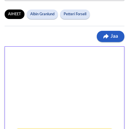
AIHEET
Albin Granlund
Petteri Forsell
Jaa
1€ = 10€ arvosta
ilmaiskierroksia ilman
kierrätystä!
Talleta 1€
Saat heti 50 ilmaiskierrosta Tuohi 1000 -
peliin (arvo 0,20€ per kierros)!
Ei kierrätysvaatimusta!