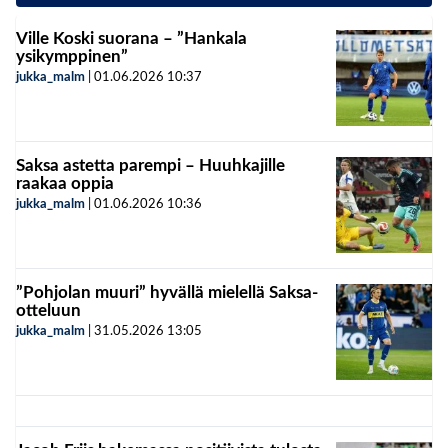
Ville Koski suorana – ”Hankala
ysikymppinen”
jukka_malm
|
01.06.2026
10:37
Saksa astetta parempi – Huuhkajille
raakaa oppia
jukka_malm
|
01.06.2026
10:36
”Pohjolan muuri” hyvällä mielellä Saksa-
otteluun
jukka_malm
|
31.05.2026
13:05