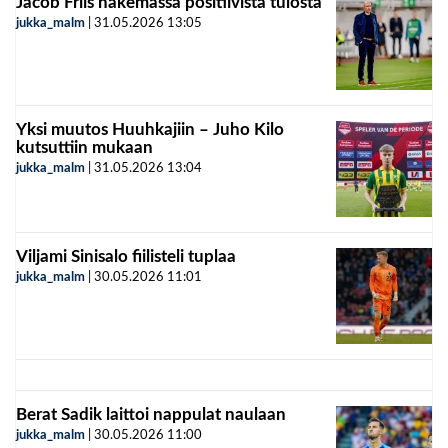
Jacob Friis hakemassa positiivista tulosta
jukka_malm
|
31.05.2026
13:05
Yksi muutos Huuhkajiin – Juho Kilo
kutsuttiin mukaan
jukka_malm
|
31.05.2026
13:04
Viljami Sinisalo fiilisteli tuplaa
jukka_malm
|
30.05.2026
11:01
Berat Sadik laittoi nappulat naulaan
jukka_malm
|
30.05.2026
11:00