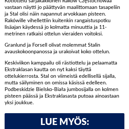
Kotiottelu sarjakakkonen Raków Częstochowaa
vastaan näytti jo päättyvän maalittomaan tasapeliin
ja Stal olisi näin napannut arvokkaan pisteen.
Rakówille vihellettiin kuitenkin rangaistuspotku
lisäajan käydessä jo kolmatta minuuttia ja 11-
metrinen ratkaisi ottelun vieraiden voitoksi.
Granlund ja Forsell olivat molemmat Stalin
avauskokoonpanossa ja urakoivat koko ottelun.
Keskiviikon kamppailu oli rästiottelu ja pelaamatta
Ekstraklasan kautta on nyt kaksi täyttä
ottelukierrosta. Stal on viimeistä edellisellä sijalla,
mutta säilyminen on omissa käsissä edelleen.
Podbeskidzie Bielsko-Biała jumbosijalla on kolmen
pisteen päässä ja Ekstraklasasta putoaa ainoastaan
yksi joukkue.
LUE MYÖS: