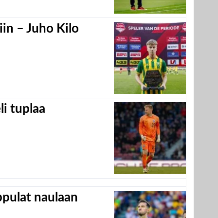
in – Juho Kilo
eli tuplaa
appulat naulaan