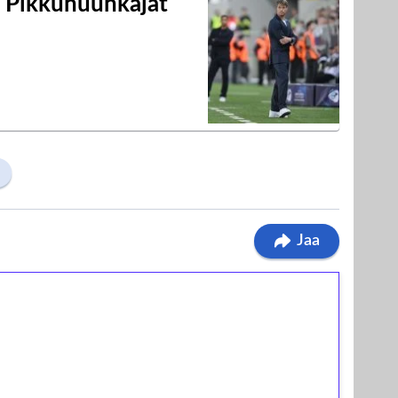
i Pikkuhuuhkajat
a
Jaa
ilmaiskierroksia ilman