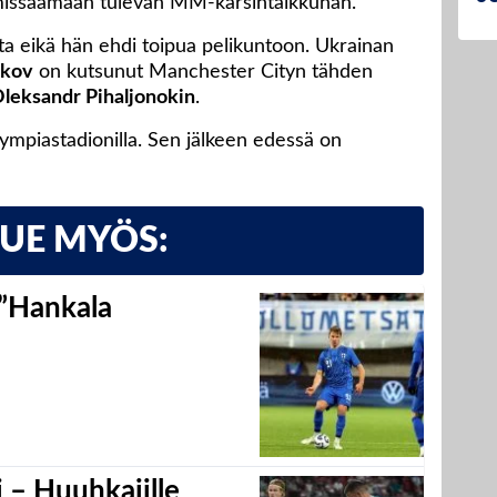
issaamaan tulevan MM-karsintaikkunan.
a eikä hän ehdi toipua pelikuntoon. Ukrainan
akov
on kutsunut Manchester Cityn tähden
leksandr Pihaljonokin
.
ympiastadionilla. Sen jälkeen edessä on
LUE MYÖS:
 ”Hankala
 – Huuhkajille