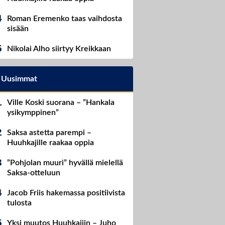
Roman Eremenko taas vaihdosta
sisään
Nikolai Alho siirtyy Kreikkaan
Uusimmat
Ville Koski suorana – ”Hankala
ysikymppinen”
Saksa astetta parempi –
Huuhkajille raakaa oppia
”Pohjolan muuri” hyvällä mielellä
Saksa-otteluun
Jacob Friis hakemassa positiivista
tulosta
Yksi muutos Huuhkajiin – Juho