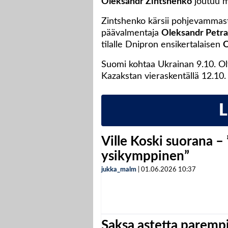
Oleksandr Zintshenko
joutuu m
Zintshenko kärsii pohjevammast
päävalmentaja
Oleksandr Petr
tilalle Dnipron ensikertalaisen
O
Suomi kohtaa Ukrainan 9.10. Ol
Kazakstan vieraskentällä 12.10.
Ville Koski suorana –
ysikymppinen”
jukka_malm
|
01.06.2026
10:37
Saksa astetta parempi