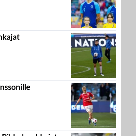
hkajat
nssonille