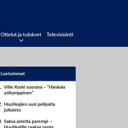
Ottelut ja tulokset
Televisiointi
Luetuimmat
Ville Koski suorana – ”Hankala
ysikymppinen”
Huuhkajien uusi pelipaita
julkaistu
Saksa astetta parempi –
Huuhkajille raakaa oppia