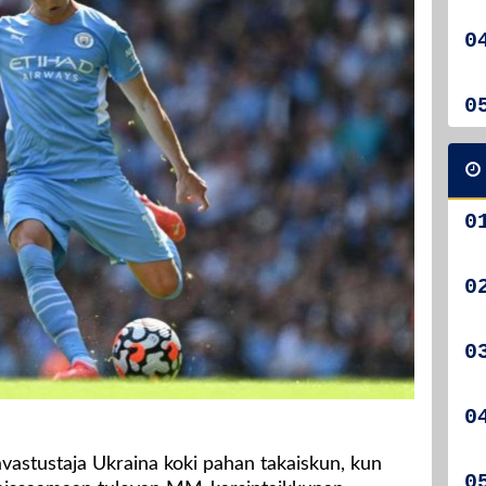
astustaja Ukraina koki pahan takaiskun, kun