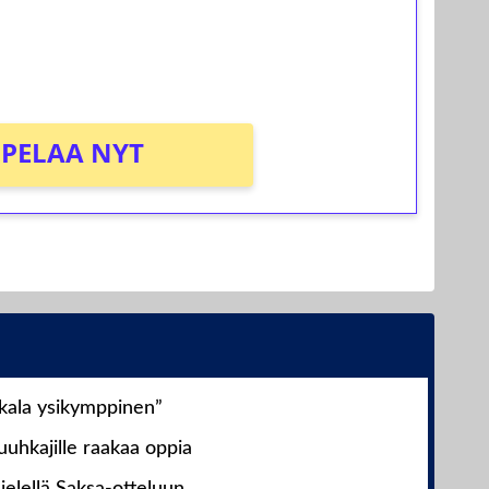
osta Tuohi 1000 -peliin (arvo 0,20€ per
PELAA NYT
nkala ysikymppinen”
uhkajille raakaa oppia