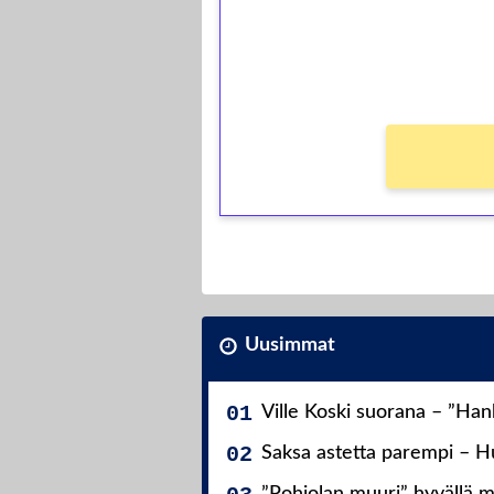
Saat heti 50 ilmaiskierr
kierros)!
Ei kierrätysvaatimusta!
Uusimmat
Ville Koski suorana – ”Ha
Saksa astetta parempi – Hu