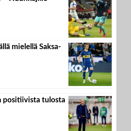
llä mielellä Saksa-
positiivista tulosta