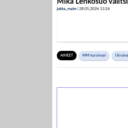
Mika Lehkosuo valits
jukka_malm
|
28.05.2026
13:26
AIHEET
MM-karsinnat
Ukrain
1€ = 10€ arvosta 
kierrätystä!
Talleta 1€