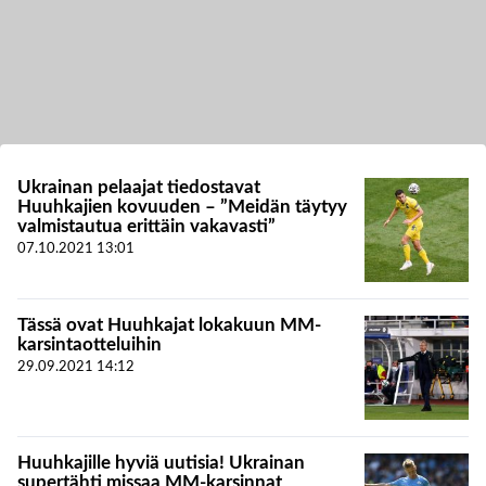
Ukrainan pelaajat tiedostavat
Huuhkajien kovuuden – ”Meidän täytyy
valmistautua erittäin vakavasti”
07.10.2021
13:01
Tässä ovat Huuhkajat lokakuun MM-
karsintaotteluihin
29.09.2021
14:12
Huuhkajille hyviä uutisia! Ukrainan
supertähti missaa MM-karsinnat