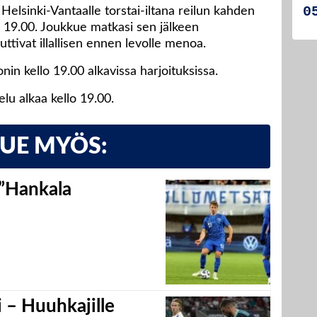
Helsinki-Vantaalle torstai-iltana reilun kahden
o 19.00. Joukkue matkasi sen jälkeen
ttivat illallisen ennen levolle menoa.
in kello 19.00 alkavissa harjoituksissa.
lu alkaa kello 19.00.
LUE MYÖS:
 ”Hankala
 – Huuhkajille