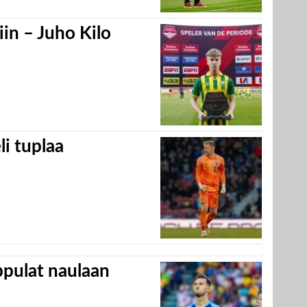
in – Juho Kilo
eli tuplaa
appulat naulaan