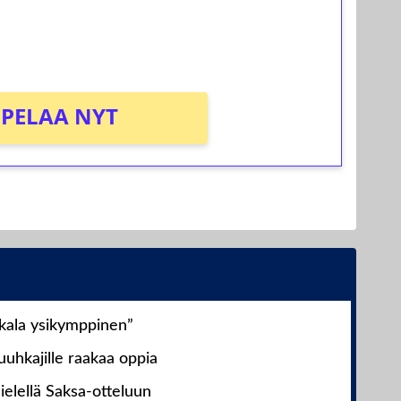
osta Tuohi 1000 -peliin (arvo 0,20€ per
PELAA NYT
nkala ysikymppinen”
uhkajille raakaa oppia
ielellä Saksa-otteluun