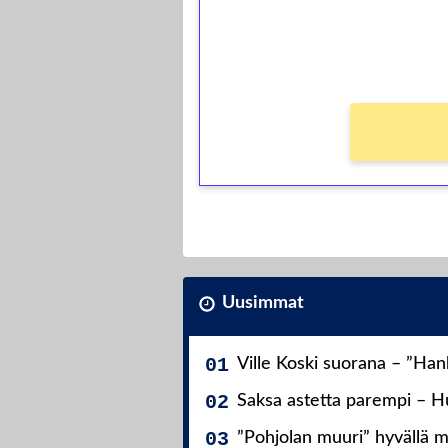
Saat heti 50 ilmaiskierr
kierros)!
Ei kierrätysvaatimusta!
Uusimmat
Ville Koski suorana – ”Ha
Saksa astetta parempi – Hu
”Pohjolan muuri” hyvällä m