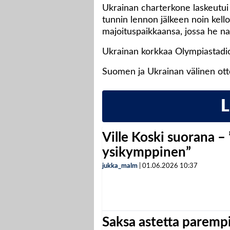
Ukrainan charterkone laskeutui 
tunnin lennon jälkeen noin kell
majoituspaikkaansa, jossa he nau
Ukrainan korkkaa Olympiastadion
Suomen ja Ukrainan välinen otte
Ville Koski suorana –
ysikymppinen”
jukka_malm
|
01.06.2026
10:37
Saksa astetta parempi