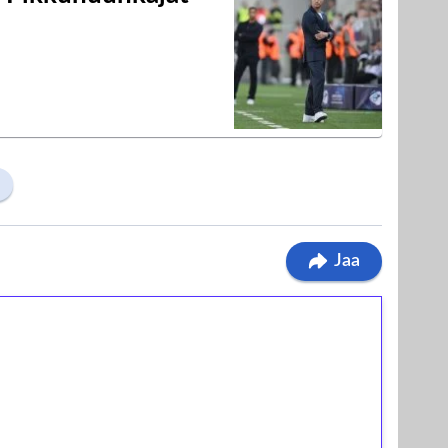
a
Jaa
ilmaiskierroksia ilman