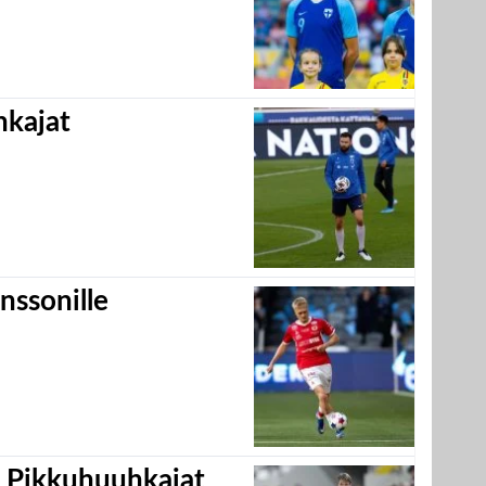
hkajat
nssonille
i Pikkuhuuhkajat