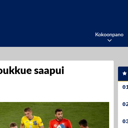
Kokoonpano
oukkue saapui