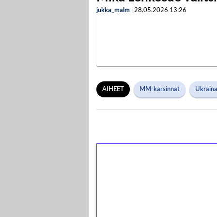
jukka_malm
|
28.05.2026
13:26
AIHEET
MM-karsinnat
Ukrain
1€ = 10€ arvosta 
kierrätystä!
Talleta 1€