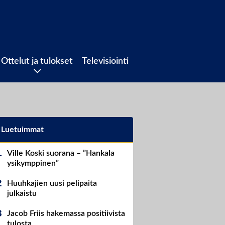
Ottelut ja tulokset
Televisiointi
Luetuimmat
Ville Koski suorana – ”Hankala
ysikymppinen”
Huuhkajien uusi pelipaita
julkaistu
Jacob Friis hakemassa positiivista
tulosta