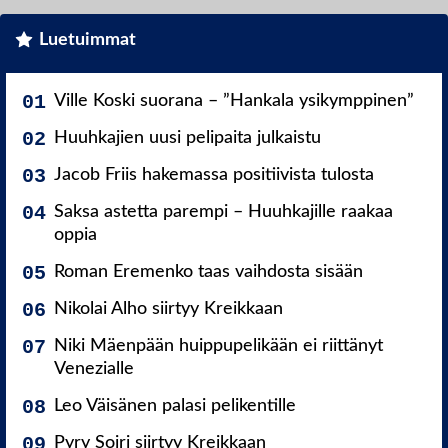
Luetuimmat
Ville Koski suorana – ”Hankala ysikymppinen”
Huuhkajien uusi pelipaita julkaistu
Jacob Friis hakemassa positiivista tulosta
Saksa astetta parempi – Huuhkajille raakaa
oppia
Roman Eremenko taas vaihdosta sisään
Nikolai Alho siirtyy Kreikkaan
Niki Mäenpään huippupelikään ei riittänyt
Venezialle
Leo Väisänen palasi pelikentille
Pyry Soiri siirtyy Kreikkaan