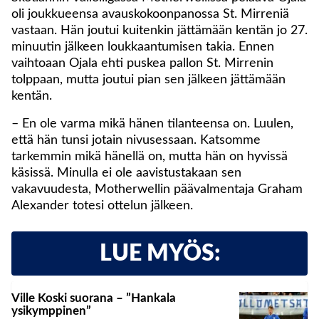
oli joukkueensa avauskokoonpanossa St. Mirreniä
vastaan. Hän joutui kuitenkin jättämään kentän jo 27.
minuutin jälkeen loukkaantumisen takia. Ennen
vaihtoaan Ojala ehti puskea pallon St. Mirrenin
tolppaan, mutta joutui pian sen jälkeen jättämään
kentän.
– En ole varma mikä hänen tilanteensa on. Luulen,
että hän tunsi jotain nivusessaan. Katsomme
tarkemmin mikä hänellä on, mutta hän on hyvissä
käsissä. Minulla ei ole aavistustakaan sen
vakavuudesta, Motherwellin päävalmentaja Graham
Alexander totesi ottelun jälkeen.
LUE MYÖS:
Ville Koski suorana – ”Hankala
ysikymppinen”