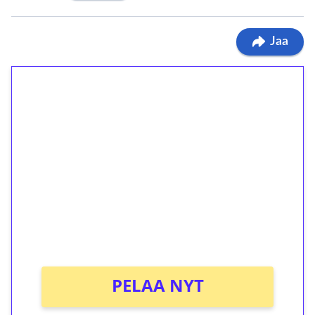
Jaa
1€ = 10€ arvosta
ilmaiskierroksia ilman
kierrätystä!
Talleta 1€
Saat heti 50 ilmaiskierrosta Tuohi 1000 -
peliin (arvo 0,20€ per kierros)!
Ei kierrätysvaatimusta!
PELAA NYT