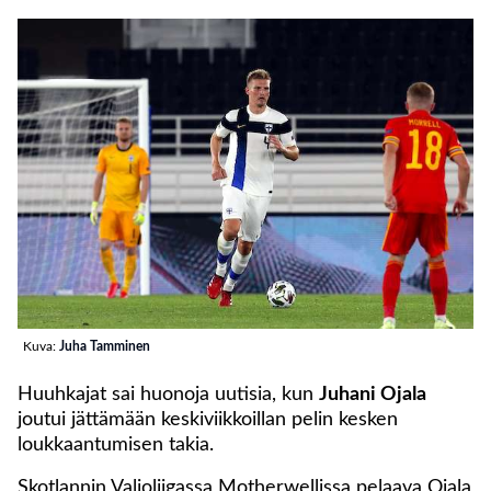
Kuva:
Juha Tamminen
Huuhkajat sai huonoja uutisia, kun
Juhani Ojala
joutui jättämään keskiviikkoillan pelin kesken
loukkaantumisen takia.
Skotlannin Valioliigassa Motherwellissa pelaava Ojala