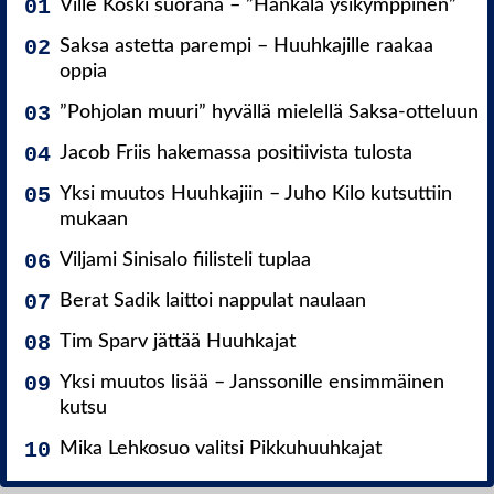
Ville Koski suorana – ”Hankala ysikymppinen”
Saksa astetta parempi – Huuhkajille raakaa
oppia
”Pohjolan muuri” hyvällä mielellä Saksa-otteluun
Jacob Friis hakemassa positiivista tulosta
Yksi muutos Huuhkajiin – Juho Kilo kutsuttiin
mukaan
Viljami Sinisalo fiilisteli tuplaa
Berat Sadik laittoi nappulat naulaan
Tim Sparv jättää Huuhkajat
Yksi muutos lisää – Janssonille ensimmäinen
kutsu
Mika Lehkosuo valitsi Pikkuhuuhkajat