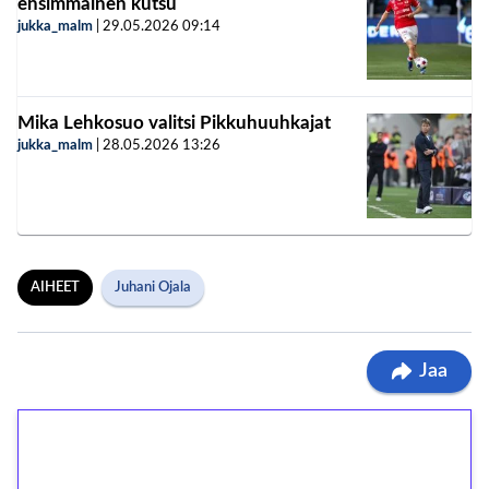
ensimmäinen kutsu
jukka_malm
|
29.05.2026
09:14
Mika Lehkosuo valitsi Pikkuhuuhkajat
jukka_malm
|
28.05.2026
13:26
AIHEET
Juhani Ojala
Jaa
1€ = 10€ arvosta
ilmaiskierroksia ilman