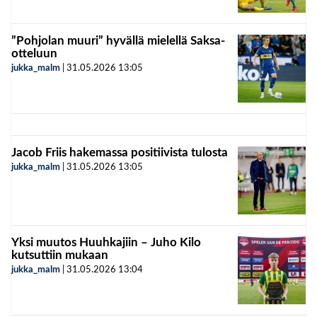
”Pohjolan muuri” hyvällä mielellä Saksa-
otteluun
jukka_malm
|
31.05.2026
13:05
Jacob Friis hakemassa positiivista tulosta
jukka_malm
|
31.05.2026
13:05
Yksi muutos Huuhkajiin – Juho Kilo
kutsuttiin mukaan
jukka_malm
|
31.05.2026
13:04