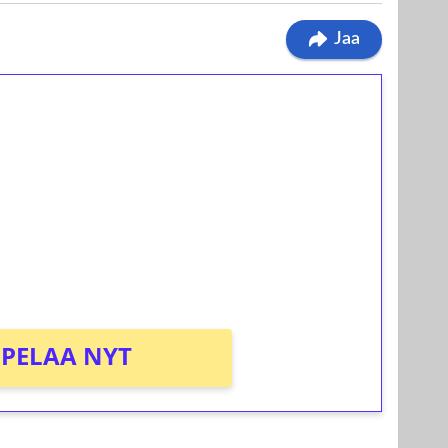
Jaa
ilmaiskierroksia ilman
osta Tuohi 1000 -peliin (arvo 0,20€ per
PELAA NYT