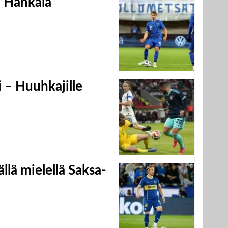
 ”Hankala
 – Huuhkajille
llä mielellä Saksa-