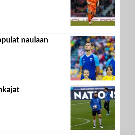
appulat naulaan
hkajat