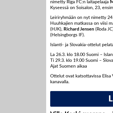
nimetty Riga FC:n laitapelaaja
M
Kyseessä on Soisalon, 23, ens
Leiriryhmään on nyt nimetty 24
Huuhkajien matkassa on viisi ma
(HJK),
Richard Jensen
(Roda JC
(Helsingborgs IF).
Islanti- ja Slovakia-ottelut pe
La 26.3. klo 18.00 Suomi – Islan
Ti 29.3. klo 19.00 Suomi – Slov
Ajat Suomen aikaa
Ottelut ovat katsottavissa Elisa
kanavalla.