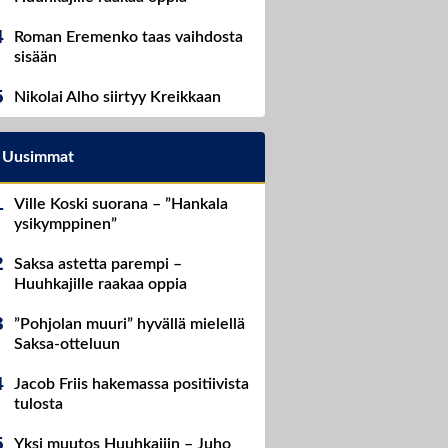
Roman Eremenko taas vaihdosta
sisään
Nikolai Alho siirtyy Kreikkaan
Uusimmat
Ville Koski suorana – ”Hankala
ysikymppinen”
Saksa astetta parempi –
Huuhkajille raakaa oppia
”Pohjolan muuri” hyvällä mielellä
Saksa-otteluun
Jacob Friis hakemassa positiivista
tulosta
Yksi muutos Huuhkajiin – Juho