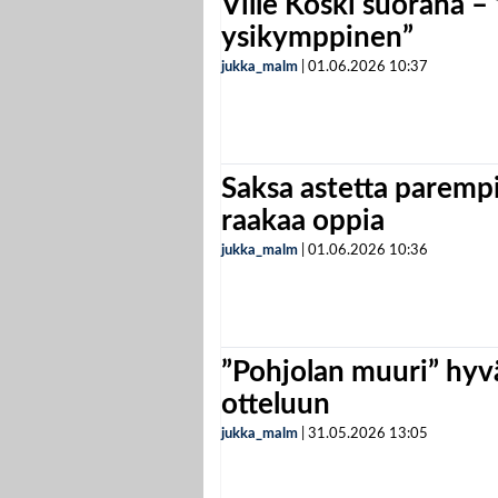
Ville Koski suorana –
ysikymppinen”
jukka_malm
|
01.06.2026
10:37
Saksa astetta parempi
raakaa oppia
jukka_malm
|
01.06.2026
10:36
”Pohjolan muuri” hyvä
otteluun
jukka_malm
|
31.05.2026
13:05