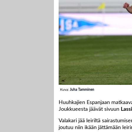
Kuva:
Juha Tamminen
Huuhkajien Espanjaan matkaavaa
Joukkueesta jäävät sivuun
Lass
Valakari jää leiriltä sairastumise
joutuu niin ikään jättämään leir