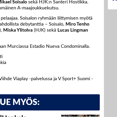
ikael Soisalo
sekä HJK:n Santeri Hostikka.
immäinen A-maajoukkuekutsu.
 pelaajaa. Soisalon ryhmään liittymisen myötä
hdollista debytanttia – Soisalo,
Miro Tenho
),
Miska Ylitolva
(HJK) sekä
Lucas Lingman
lataan Murciassa Estadio Nueva Condominalla.
ti
akia
 Viihde Viaplay -palvelussa ja V Sport+ Suomi -
LUE MYÖS: