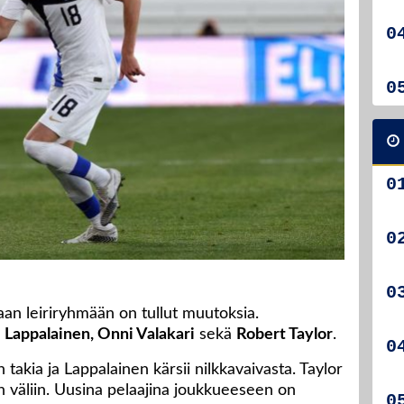
n leiriryhmään on tullut muutoksia.
i Lappalainen, Onni Valakari
sekä
Robert Taylor
.
n takia ja Lappalainen kärsii nilkkavaivasta. Taylor
in väliin. Uusina pelaajina joukkueeseen on