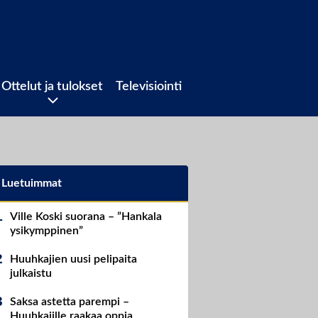
Ottelut ja tulokset
Televisiointi
Luetuimmat
Ville Koski suorana – ”Hankala
ysikymppinen”
Huuhkajien uusi pelipaita
julkaistu
Saksa astetta parempi –
Huuhkajille raakaa oppia