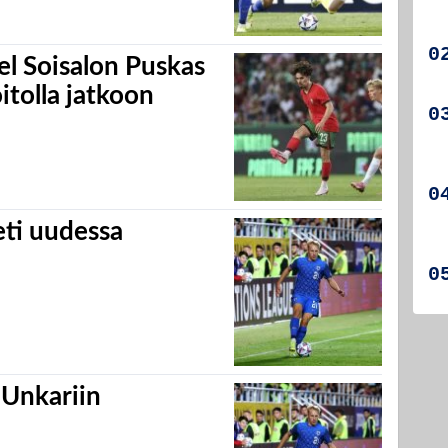
el Soisalon Puskas
tolla jatkoon
eti uudessa
 Unkariin