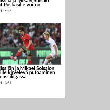
ssilä ja Mikael Soisalo
t Puskasille voiton
24
14:46
issilän ja Mikael Soisalon
ille kirvelevä putoaminen
enssiliigassa
24
13:51