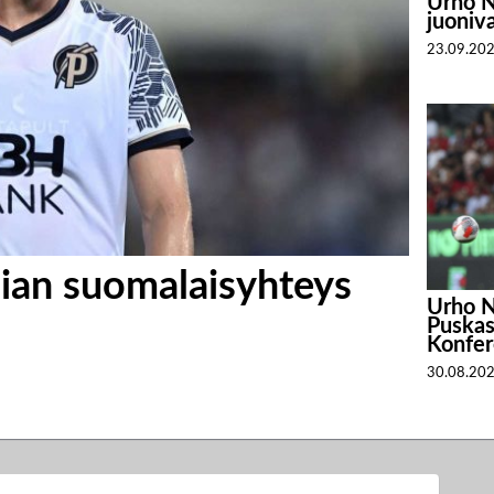
Urho Ni
juoniva
23.09.20
an suomalaisyhteys
Urho N
Puskas
Konfer
30.08.20