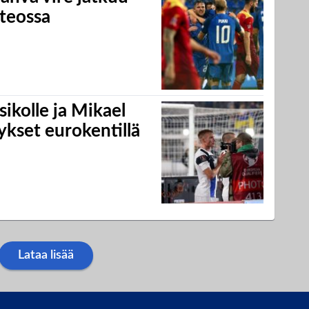
nteossa
ikolle ja Mikael
tykset eurokentillä
Lataa lisää