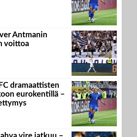
liver Antmanin
n voittoa
 FC dramaattisten
koon eurokentillä –
pettymys
ahva vire jatkuu –