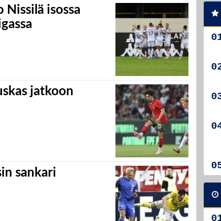
 Nissilä isossa
igassa
Puskas jatkoon
in sankari