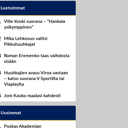
Luetuimmat
Ville Koski suorana – ”Hankala
ysikymppinen”
Mika Lehkosuo valitsi
Pikkuhuuhkajat
Roman Eremenko taas vaihdosta
sisään
Huuhkajien avaus Viroa vastaan
– katso suorana V Sportilta tai
Viaplaylta
Joni Kauko maalasi kahdesti
Uusimmat
Puskas Akademian